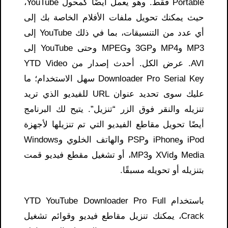
Portable فقط. وهو يعمل أيضًا كمحول YouTube،
حيث يمكنك تحويل ملفات الأفلام الخاصة بك إلى
أي عدد من التنسيقات، بما في ذلك YouTube إلى
MP3 وMP4 و3GP وMPEG وحتى YouTube إلى
AVI. عرض الكل. أحدث إصدار من YTD Video
Downloader Pro Serial Key سهل الاستخدام؛ ما
عليك سوى تحديد عنوان URL للفيديو الذي تريد
تنزيله والنقر فوق الزر “تنزيل”. يتيح لك البرنامج
أيضًا تحويل مقاطع الفيديو التي تم تنزيلها لأجهزة
iPod وiPhone وPSP والهاتف الخلوي وWindows
Media وXVid وMP3، أو تشغيل مقطع فيديو قمت
بتنزيله أو تحويله مسبقًا.
باستخدام YTD YouTube Downloader Pro Full
Crack، يمكنك تنزيل مقاطع فيديو وقوائم تشغيل