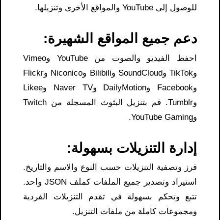
للوصول إلى YouTube والمواقع الأخرى وتنزيلها.
دعم جميع المواقع الشهيرة:
احفظ الفيديو والصوت من YouTube وVimeo
وTikTok وSoundCloud وBilibili وNiconico وFlickr
وFacebook وDailyMotion وNaver TV وLikee
وTumblr. قم بتنزيل البثوث المسجلة من Twitch
وYouTube Gaming.
إدارة التنزيلات بسهولة:
فرز وتصفية التنزيلات حسب النوع والاسم والتاريخ.
استيراد وتصدير جميع الملفات كملف JSON واحد.
تتبع وتحكم بسهولة في تقدم التنزيلات الفردية
ومجموعات كاملة من ملفات التنزيل.