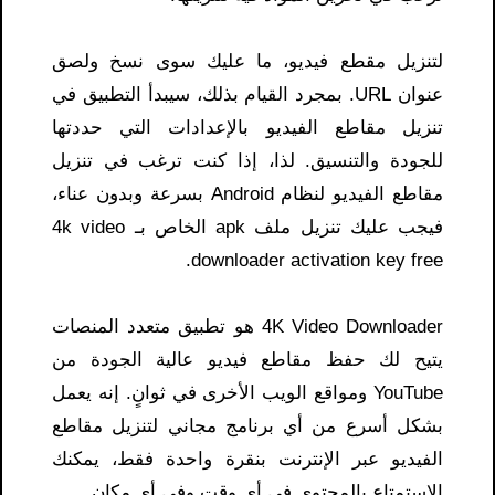
لتنزيل مقطع فيديو، ما عليك سوى نسخ ولصق
عنوان URL. بمجرد القيام بذلك، سيبدأ التطبيق في
تنزيل مقاطع الفيديو بالإعدادات التي حددتها
للجودة والتنسيق. لذا، إذا كنت ترغب في تنزيل
مقاطع الفيديو لنظام Android بسرعة وبدون عناء،
فيجب عليك تنزيل ملف apk الخاص بـ 4k video
downloader activation key free​.
4K Video Downloader هو تطبيق متعدد المنصات
يتيح لك حفظ مقاطع فيديو عالية الجودة من
YouTube ومواقع الويب الأخرى في ثوانٍ. إنه يعمل
بشكل أسرع من أي برنامج مجاني لتنزيل مقاطع
الفيديو عبر الإنترنت بنقرة واحدة فقط، يمكنك
الاستمتاع بالمحتوى في أي وقت وفي أي مكان.