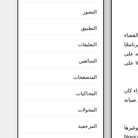
التصور
التطبيق
والقضاء
ش. يعدبرنامجًا
التعليقات
اش وتثبيته على
السائقين
جهازك. يمكنك أيضًا إنشاء محرك أقراص فلاش متعدد التمهيد، حيث يمكنك من خلاله نسخ أكثر من نظام Windows على
المتصفحات
ء كان
المحاكيات
 إلى نسخ أقراص صيانة
المحولات
المرجعية
داد المحذوفة، وأقراص تقسيم القرص الصلب، وأقراص Linux، وغيرها
ovic