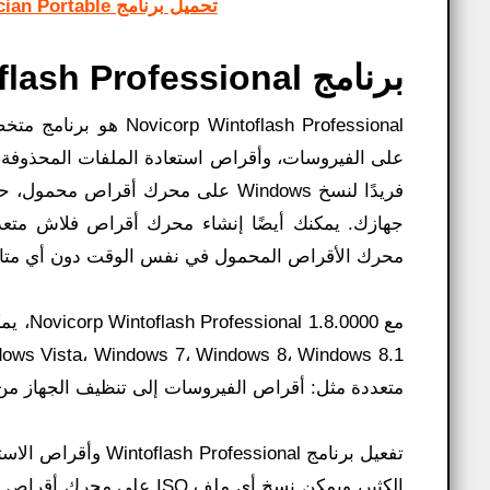
تحميل برنامج WinToUSB 8.8 Technician Portable نسخة محمولة مفعلة
برنامج Novicorp Wintoflash Professional:
ntoflash Professional
محرك الأقراص المحمول في نفس الوقت دون أي متا
مع N
ovicorp Wintoflash Professional 1.8.0000
، يم
متعددة مثل: أقراص الفيروسات إلى تنظيف الجهاز من
تفعيل برنامج W
ntoflash Professional
i
الكثير، ويمكن نسخ أي ملف ISO على محرك أقراص فلاش . وأيضًا، باستخدام N