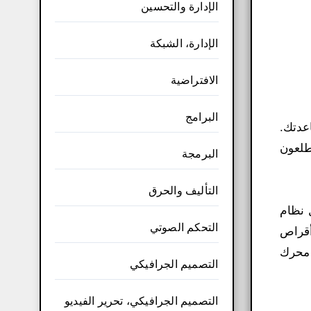
الإدارة والتحسين
الإدارة، الشبكة
الافتراضية
البرامج
EasyUEFI WinToUSB Profession هنا لمساعدتك.
ك الذين يتطلعون
البرمجة
التأليف والحرق
ول نظام
التحكم الصوتي
 SWM أو VHD أو VHDX أو محرك أقراص
Windows 7 أو أحدث) على محرك
التصميم الجرافيكي
التصميم الجرافيكي، تحرير الفيديو