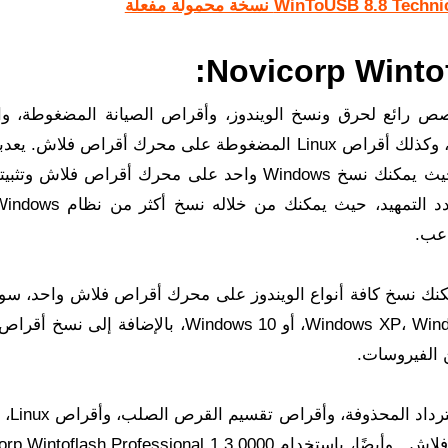
Novicorp Wi هو برنامج متخصص رائع لحرق ونسخ الويندوز، وأقراص الصيانة المضغوطة، 
على الفيروسات، وأقراص استعادة الملفات المحذوفة، وكذلك أقراص Linux المضغوطة على محرك أقراص فلا
فريدًا لنسخ Windows على محرك أقراص محمول، حيث يمكنك نسخ Windows واحد على محرك أقراص فل
عب.
كنك نسخ كافة أنواع الويندوز على محرك أقراص فلاش واحد، سوا
Windows XP، Windows Vista، Windows 7، Windows 8، Windows 8.1، أو Windows 10، بالإضافة
 الفيروسات.
وأقراص الاستر
orp Wintoflash Professional 1.3.0000