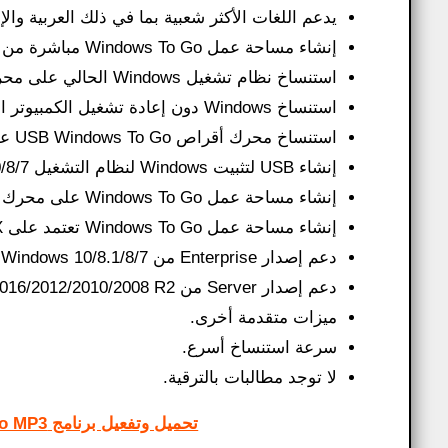
يدعم اللغات الأكثر شعبية بما في ذلك العربية والإن
إنشاء مساحة عمل Windows To Go مباشرة من ملف ISO/WIM/ESD/SWM/VHD أو محرك أقراص مضغوطة/DVD.
استنساخ نظام تشغيل Windows الحالي على محرك أقراص USB كمساحة عمل Windows To Go.
استنساخ Windows دون إعادة تشغيل الكمبيوتر المصدر المستنسخ.
استنساخ محرك أقراص USB Windows To Go على محرك أقراص USB آخر.
إنشاء USB لتثبيت Windows لنظام التشغيل Windows 10/8/7.
إنشاء مساحة عمل Windows To Go على محرك أقراص USB غير معتمد لـ Windows To Go.
إنشاء مساحة عمل Windows To Go تعتمد على VHDX.
دعم إصدار Enterprise من Windows 10/8.1/8/7.
دعم إصدار Server من Windows 2016/2012/2010/2008 R2.
ميزات متقدمة أخرى.
سرعة استنساخ أسرع.
لا توجد مطالبات بالترقية.
تحميل وتفعيل برنامج 4K YouTube to MP3 عملاق تحميل الملفات الصوتية