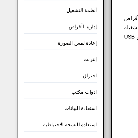
أنظمة التشغيل
نسخ أنظمة التشغيل Windows والأقراص
إدارة الأقراص
 فلاش وإنشاء محرك أقراص فلاش متعدد التمهيد.يسمح لك بتثبيت Windows وتشغيله
بكامل وظائفه على محرك أقراص ثابت خارجي أو محرك أقراص USB محمول، حتى تتمكن من حمل محرك أقراص USB
إعادة لمس الصورة
إنترنت
احتراق
ادوات مكتب
استعادة البيانات
استعادة النسخة الاحتياطية