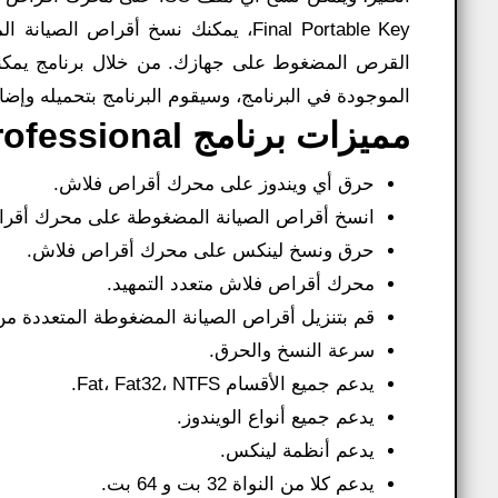
Final Portable Key
، يمكنك نسخ أقراص الصيانة ا
القرص المضغوط على جهازك. من خلال برنامج يمكنك
الموجودة في البرنامج، وسيقوم البرنامج بتحميله وإضاف
مميزات برنامج Novicorp Wintoflash Professional:
حرق أي ويندوز على محرك أقراص فلاش.
انسخ أقراص الصيانة المضغوطة على محرك أقر
حرق ونسخ لينكس على محرك أقراص فلاش.
محرك أقراص فلاش متعدد التمهيد.
قم بتنزيل أقراص الصيانة المضغوطة المتعددة من
سرعة النسخ والحرق.
يدعم جميع الأقسام Fat، Fat32، NTFS.
يدعم جميع أنواع الويندوز.
يدعم أنظمة لينكس.
يدعم كلا من النواة 32 بت و 64 بت.