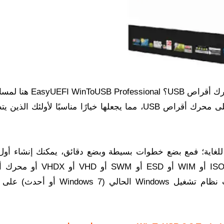
هل تبحث عن طريقة سهلة لتثبيت Windows على محرك أقراص USB؟ al
تتيح لك هذه الأداة القوية تثبيت Windows بسهولة على محرك أقراص USB، مما يجعلها خيارًا مناسبًا لأولئ
Wi من EasyUEFI سهل وفعال للغاية؛ فمع بضع خطوات بسيطة وبضع دقائق، يمكنك إنشاء أ
Windows 10/8/7 محمول مباشرةً من ملف صورة ISO أو WIM أو ESD أو
مضغوطة/DVD، أو يمكنك استخدامه لاستنساخ تثبيت نظام تشغيل Windows الحالي (