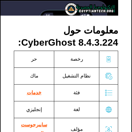
معلومات حول
CyberGhost 8.4.3.224:
رخصة
حر
نظام التشغيل
ماك
فئة
خدمات
لغة
إنجليزي
سايبرجوست
مؤلف