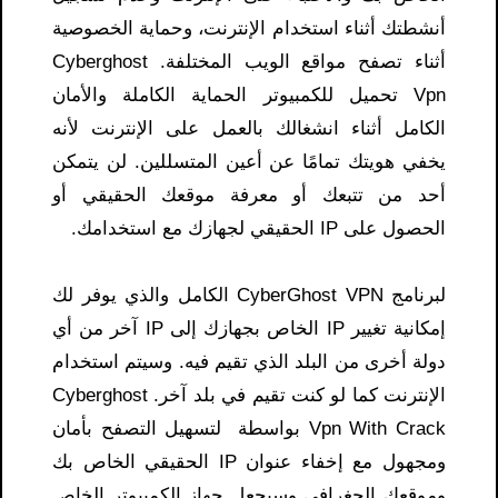
أنشطتك أثناء استخدام الإنترنت، وحماية الخصوصية
أثناء تصفح مواقع الويب المختلفة. C
yberghost
Vpn تحميل للكمبيوتر
الحماية الكاملة والأمان
الكامل أثناء انشغالك بالعمل على الإنترنت لأنه
يخفي هويتك تمامًا عن أعين المتسللين. لن يتمكن
أحد من تتبعك أو معرفة موقعك الحقيقي أو
الحصول على IP الحقيقي لجهازك مع استخدامك.
لبرنامج CyberGhost VPN الكامل والذي يوفر لك
إمكانية تغيير IP الخاص بجهازك إلى IP آخر من أي
دولة أخرى من البلد الذي تقيم فيه. وسيتم استخدام
الإنترنت كما لو كنت تقيم في بلد آخر. C
yberghost
Vpn With Crack
بواسطة لتسهيل التصفح بأمان
ومجهول مع إخفاء عنوان IP الحقيقي الخاص بك
وموقعك الجغرافي وسيجعل جهاز الكمبيوتر الخاص