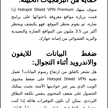
سوف ينبهك Hotspot Shield VPN Premium إذا
قمت بزيارة مواقع معروفة باحتوائها على برامج
ضارة، ثم يقوم بحظر الموقع. فهو يكتشف ويحظر
أكثر من 3.5 مليون من المواقع الضارة والتصيدية
والبريد العشوائي من إصابة جهازك.
ضغط البيانات للايفون
والاندرويد أثناء التجوال:
هل تشعر بالقلق من ارتفاع رسوم البيانات؟ تعمل
تقنية Hotspot Shield VPN على ضغط محتوى
الويب الذي يمر عبر خوادمها الآمنة، بحيث يمكنك
الحصول على ضعف المحتوى بنفس تكلفة النطاق
الترددي. يمكن أن تكون التوفيرات هائلة إذا كنت
تتجول في الخارج في بلدان مثل سويسرا أو اليابان