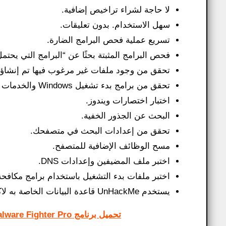
لا حاجة لشراء تراخيص إضافية.
سهل الاستخدام. بدون تعليقات.
تسريع عملية فحص البرامج الضارة.
فحص البرامج المثبتة بحثًا عن “البرامج التي يحتمل أ
تحقق من وجود ملفات غير مرغوب فيها تم إنشاؤها بواسطة PUPs وبرامج الإعلانات المتس
تحقق من برامج بدء تشغيل Windows والخدمات وبرامج التشغيل.
اختبار اختصارات ويندوز.
البحث عن الجذور الخفية.
تحقق من إعدادات البحث في متصفحك.
مسح الوظائف الإضافية للمتصفح.
اختبر ملف المضيفين وإعدادات DNS.
اختبر ملفات بدء التشغيل باستخدام برامج مكافحة فيروسات
يستخدم UnHackMe قاعدة البيانات الخاصة به لاكتشاف البرامج التي يجب إزالتها من جهاز الكمبيوتر الخاص بك.
تحميل برنامج IObit Malware Fighter Pro كامل للحماية من فيروس الفدية والتجسس