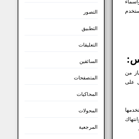
وأسماء
ستخدم
التصور
التطبيق
التعليقات
السائقين
ة الجهاز من
المتصفحات
ل على
المحاكيات
ور المخفية Rootkits، والتي يستخدمها
المحولات
نتهاك
المرجعية