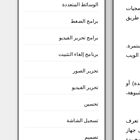
الوسائط المتعددة
لبرمجيات
Keylo وغيرها الكثير عن طريق
برامج الضغط
برامج تحرير الفيديو
ت المستمرة.
برنامج إلغاء التثبيت
الويب
تحرير الصور
دة) أو
تحرير الفيديو
المشبوهة،
تحسين
تسجيل الشاشة
ا تعرف
 جهاز
تصميم
أه برنامج Panda Antivirus. تسرد “برامج بدء