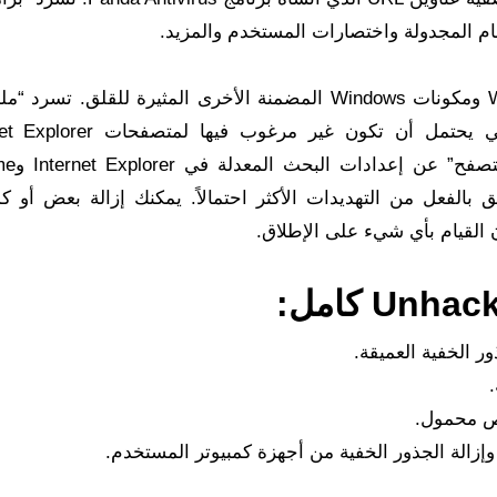
تسرد “الخدمات” أي خدمات وبرامج تشغيل Windows ومكونات Windows المضمنة الأخرى المثيرة للقلق. 
الوظائف الإضافية للمتصفح” الوظائف الإضافية التي يحتمل أن تكون غير م
وChrome وFirefox. تبحث “
تحقق بالفعل من التهديدات الأكثر احتمالاً. يمكنك إزالة بعض أو 
 الخفية العميقة.
ص محمول.