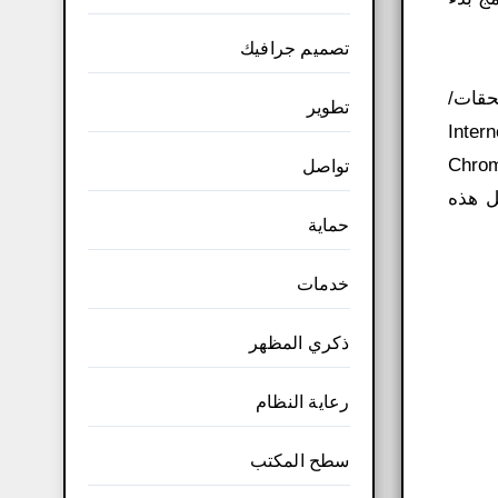
تصميم جرافيك
تسرد “ملحقات/
تطوير
رغوب فيها لمتصفحات Internet Explorer
إعدادات البحث في المتصفح” عن إعدادات البحث المعدلة في Internet Explorer وChrome
تواصل
كل هذه
حماية
خدمات
ذكري المظهر
رعاية النظام
سطح المكتب