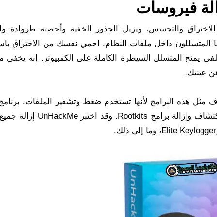
الة فيروسات
لاختراق والتجسس، ويزيل الجذور الخفية وأحصنة طروادة وال
رعها المتسللون داخل ملفات النظام. احمي نفسك من الاختراق باس
ائع.يقوم rootkit بتثبيت باب خلفي يمنح المتسلل السيطرة الكاملة على الكمبيوتر. إنه يخفي
ن عينيك.
 مثل هذه البرامج لأنها تستخدم ضغط وتشفير الملفات. برنامج ا
هو Hacker Defender rootkit. يتيح لك UnHackMe اكتشاف وإزالة برامج tkits