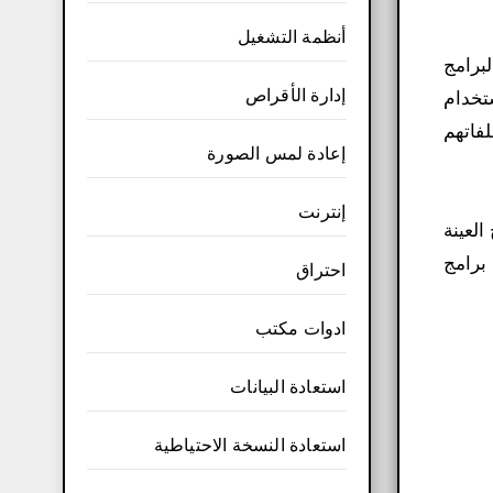
أنظمة التشغيل
برامج
إدارة الأقراص
تخدام
 ملفاتهم
إعادة لمس الصورة
إنترنت
لعينة
Roo. وقد اختبر UnHackMe إزالة جميع برامج
احتراق
ادوات مكتب
استعادة البيانات
استعادة النسخة الاحتياطية