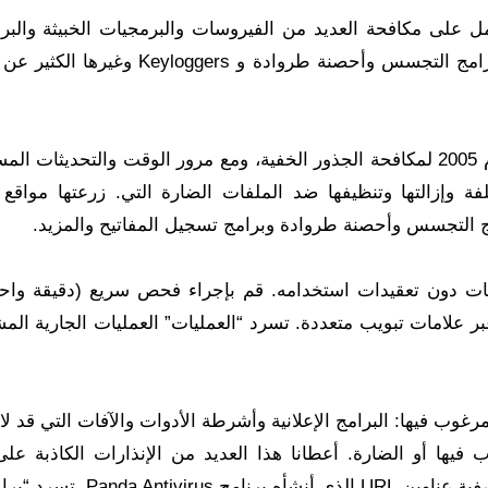
ك فإن برنامج Unhackme الكامل يعمل على مكافحة العديد من الفيروسات والبرمجيات الخبيثة وا
الضارة مثل أحصنة طروادة وخاطفي المتصفحات وبرامج التجسس وأحصنة طروادة و ggers
تحميل برنامج Unhackme تم تقديم لأول مرة في عام 2005 لمكافحة الجذور الخفية، ومع مرور الوقت والتحديثا
ة وإزالتها وتنظيفها ضد الملفات الضارة التي. زرعتها مواقع 
مج التجسس وأحصنة طروادة وبرامج تسجيل المفاتيح والمزيد.
حة الفيروسات دون تعقيدات استخدامه. قم بإجراء فحص سريع (دقيقة واح
قائق)، وسينظم UnHackMe النتائج عبر علامات تبويب متعددة. تسرد “العمليات” العمليات الجارية 
مرغوب فيها: البرامج الإعلانية وأشرطة الأدوات والآفات التي قد ل
يها أو الضارة. أعطانا هذا العديد من الإنذارات الكاذبة على
الكمبيوتر الخاص بنا، بما في ذلك تحذير بشأن مجلد تصفية عناوين URL الذي أنش