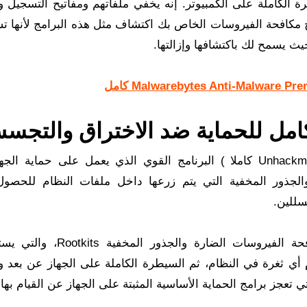
 السيطرة الكاملة على الكمبيوتر. إنه يخفي ملفاتهم ومفاتيح التسجيل 
مج مكافحة الفيروسات الخاص بك اكتشاف مثل هذه البرامج لأنها ت
موضوعنا في هذا المقال بعنوان ( تحميل برنامج Unhackme كاملا ) البرنامج القوي الذي يعمل على حماي
الجذور المخفية التي يتم زرعها داخل ملفات النظام للحصو
سللين.
UnHackMe هو برنامج كامل مصمم خصيصًا لمكافحة الفيروسات الضارة والجذ
ي ثغرة في النظام، ثم السيطرة الكاملة على الجهاز عن بعد وا