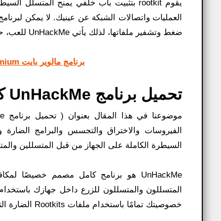
يقوم rootkit بتثبيت باب خلفي يمنح المتسلل
العمليات واتصالات الشبكة عن عينيك. لا يمكن لبرنا
ضغط وتشفير ملفاتها، لذلك يأتي UnHackMe للعب، حيث يسمح لك باكتشافها وإزالتها.
برنامج مالوير بايت Malwarebytes Anti-Malware Premium كامل
تحميل برنامج UnHackMe كامل للحماية ضد الاختراق والتجسس:
الفيروسات والاختراق والتجسس والبرامج الضارة و
السيطرة الكاملة على الجهاز من قبل المتسللين والمت
المتسللون والمتسللون للزرع داخل جهازك باستخدام أ
خصوصيتك تمامًا باستخدام ملفات Rootkits الضارة التي تعجز برامج الحماية الأساسية المثبتة على الجهاز عن القيام بها.