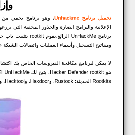
وإز
تحميل برنامج Unhackme
، وهو برنامج يحمي من ا
الإعلانية والبرامج الضارة والجذور المخفية التي يز
برنامج UnHackMe الر
ومفاتيح التسجيل وأسماء العمليات واتصالات الشبكة ع
لا يمكن لبرنامج مكافحة الفيروسات الخاص بك اكتشاف
Rootkits الحديثة: Rustock، وHaxdoor، وHacktool، وElite Keylogger، وما إلى ذلك.