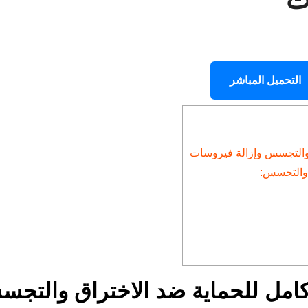
ت
التحميل المباشر
ميل برنامج Unhackme كامل للحماية ضد الاختراق والت