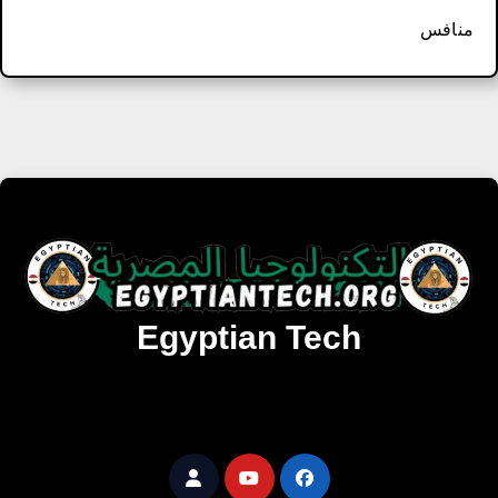
منافس
Egyptian Tech
تنزيل أحدث البرامج والألعاب المميزة والمحدثة للويندوز
والأندرويد والماك مجانا.