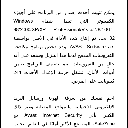
يمكن تثبيت أحدث إصدار من البرنامج على أجهزة
الكمبيوتر التي تعمل بنظام Windows
98/2000/XP/XP Professional/Vista/7/8/10/11،
32 بت. تم إنتاج هذه الأداة في الأصل بواسطة
AVAST Software a.s. وقد فحص برنامج مكافحة
الفيروسات المدمج لدينا هذا التنزيل وصنفه على أنه
خالٍ من الفيروسات. يتم تصنيف البرنامج ضمن
أدوات الأمان. تشغل حزمة الإعداد الأحدث 244
كيلوبايت على القرص.
احمِ نفسك من سرقة الهوية ورسائل البريد
الإلكتروني الاحتيالية والمواقع المصابة وغير ذلك
الكثير. يأتي Avast Internet Security مع
SafeZone، المتصفح الأكثر أمانًا في العالم. تجنب