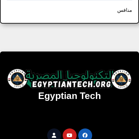
منافس
Egyptian Tech
تنزيل أحدث البرامج والألعاب المميزة والمحدثة للويندوز
والأندرويد والماك مجانا.