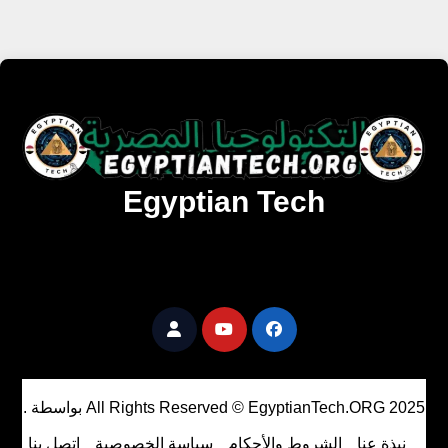
Egyptian Tech
تنزيل أحدث البرامج والألعاب المميزة والمحدثة للويندوز
والأندرويد والماك مجانا.
All Rights Reserved © EgyptianTech.ORG 2025
بواسطة
.
نبذة عنا
الشروط والأحكام
سياسة الخصوصية
اتصل بنا