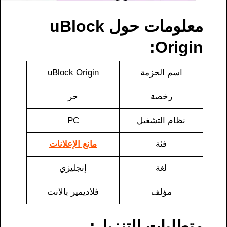
معلومات حول uBlock
Origin:
اسم الحزمة
uBlock Origin
رخصة
حر
نظام التشغيل
PC
فئة
مانع الإعلانات
لغة
إنجليزي
مؤلف
فلاديمير بالانت
متطلبات التنزيل: