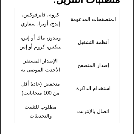
كروم، فايرفوكس،
المتصفحات المدعومة
إيدج، أوبرا، سفاري
ويندوز، ماك أو إس،
أنظمة التشغيل
لينكس، كروم أو إس
الإصدار المستقر
إصدار المتصفح
الأحدث الموصى به
منخفض (عادةً أقل
استخدام الذاكرة
من 100 ميجابايت)
مطلوب للتثبيت
اتصال بالإنترنت
والتحديثات