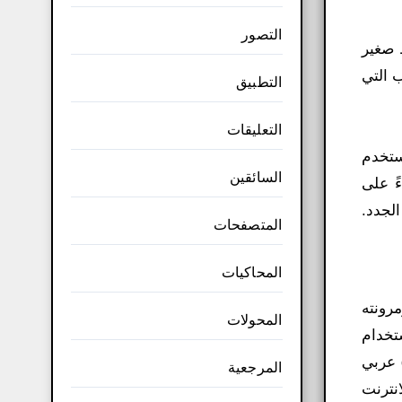
التصور
وستظهر كشريط صغير
Google Chrome تطبيقات الويب التي
التطبيق
التعليقات
ستخدم
السائقين
لمتصفح “عائقًا”. محرك العرض. يستخدم Chrome محرك عرض WebKit بناءً على
المتصفحات
المحاكيات
ومرونته
المحولات
تخدام
الإنترنت، ليصبح منافساً قوياً لمتصفح فايرفوكس الإنترنت. إكسبلورر، وأوبرا. تحميل برنامج google chrome portable عربي
المرجعية
نترنت