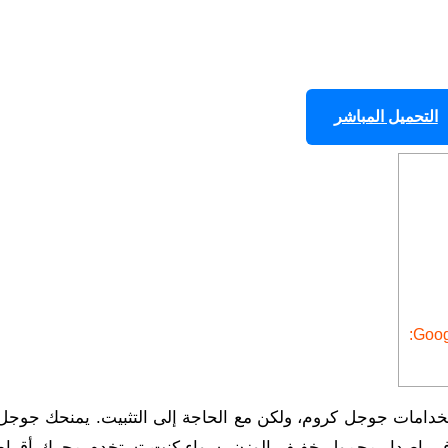
التحميل المباشر
خدامات جوجل كروم، ولكن مع الحاجة إلى التثبيت. يمنحك جوجل
ا في إصدار محمول خفيف الوزن. سواء كنت تستخدم محرك أقراص ث