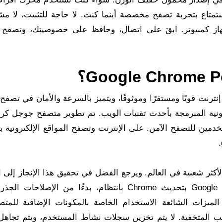
تمتاع بتجربة تصفح مخصصة أينما كنت. لا حاجة للتثبيت، لا مش
 كمبيوتر. ابقَ على اتصال، وحافظ على خصوصيتك، وتصفح 
نامج Google Chrome Portable متصفح إنترنت قويًا ومستقرًا وموثوقًا، ويتميز بالسرعة والأمان في ت
كترونية المبرمجة بأحدث تقنيات الويب. تم تطوير متصفح جوجل كر
دمين للتصفح الآمن. على الإنترنت وتصفح المواقع الإلكترونية ب
هو متصفح الإنترنت الأكثر شعبية في العالم. ويرجع الفضل في تحقيق هذا الإنجاز إلى
العالية من خيارات التخصيص التي يتمتع بها. وتقوم Google بتحديث Chrome بانتظام، بدءًا من الإصل
الطفيفة. أضافت Google Chrome بعض الميزات الشائعة الاستخدام الخاصة بالمكونات الإضافية ل
ويب المتخفية. لا يتم تخزين سجلات نشاط المستخدم، ويتم تجاهل