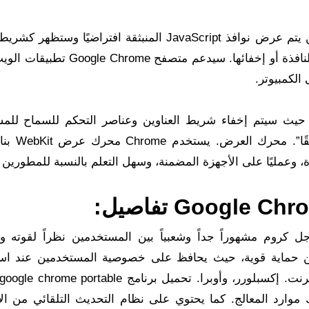
كجزء من آلة JavaScript الافتراضية في Chrome، لن يتم عرض نوافذ JavaScript المنبثقة افتراضيًا 
في أسفل الواجهة حتى يرغب المستخدم في عرض النافذة أو إخفائها. سيدعم متصفح 
الكمبيوتر.
حيث سيتم إخفاء شريط العناوين وعناصر التحكم للسماح للم
باستخدام تطبيق الويب دون أن يكون ا
أصبح متصفح جوجل كروم مشهوراً جداً وشعبياً بين المستخدمين نظراً لقوته 
 من حماية قوية، حيث يحافظ على خصوصية المستخدمين عند اس
موارد المعالج. كما يحتوي على نظام التحديث التلقائي من الا