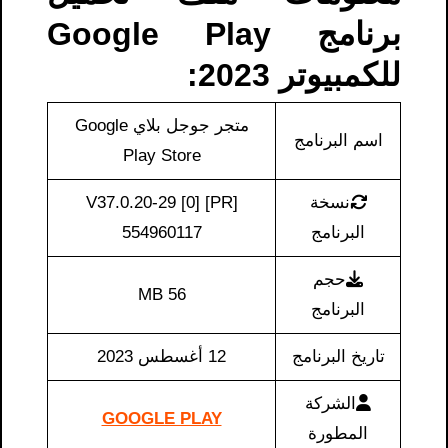
برنامج Google Play
للكمبيوتر 2023:
متجر جوجل بلاي Google
اسم البرنامج
Play Store
نسخة
V37.0.20-29 [0] [PR]
البرنامج
554960117
حجم
56 MB
البرنامج
تاريخ البرنامج
12 أغسطس 2023
الشركة
GOOGLE PLAY
المطورة