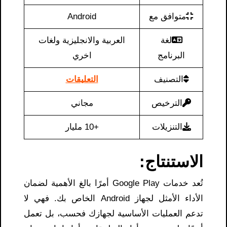
متوافق مع
Android
لغة
العربية والانجليزية ولغات
البرنامج
اخري
التصنيف
التعليقات
الترخيص
مجاني
التنزيلات
+10 مليار
الاستنتاج:
تُعد خدمات Google Play أمرًا بالغ الأهمية لضمان
الأداء الأمثل لجهاز Android الخاص بك. فهي لا
تدعم العمليات الأساسية لجهازك فحسب، بل تعمل