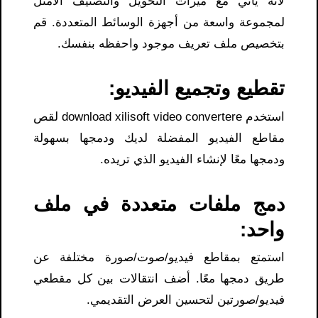
لأنه يأتي مع ميزات التحويل والتصنيف الأمثل
لمجموعة واسعة من أجهزة الوسائط المتعددة. قم
بتخصيص ملف تعريف موجود واحفظه بنفسك.
تقطيع وتجميع الفيديو:
استخدم download xilisoft video converter​e لقص
مقاطع الفيديو المفضلة لديك ودمجها بسهولة
ودمجها معًا لإنشاء الفيديو الذي تريده.
دمج ملفات متعددة في ملف
واحد:
استمتع بمقاطع فيديو/صوت/صورة مختلفة عن
طريق دمجها معًا. أضف انتقالات بين كل مقطعي
فيديو/صورتين لتحسين العرض التقديمي.