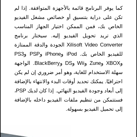
كما يوفر البرنامج قائمة بالأجهزة المتوافقة. إذا لم
تكن على دراية بتنسيق أو خصائص مشغل الفيديو
الخاص بك، فمن الممكن اختيار الجهاز المناسب
الذي تريد تحويل الفيديو إليه. سيختار برنامج
Xilisoft Video Converter الجودة والدقة الممتازة
للفيديو الخاص بك. iPod وiPhone وPSP وPS3
وXBOX وZune وWii وDS وBlackBerry. الواجهة
سهلة الاستخدام للغاية، وهو أمر ضروري إن لم يكن
احترافيًا. يمكنك تحديد أوقات البدء والانتهاء بالإضافة
إلى أبعاد وجودة الفيديو النهائي. إذا كان لديك PSP،
فستتمكن من تنظيم ملفات الفيديو داخله بالإضافة
إلى تحميل الفيديو بسهولة.