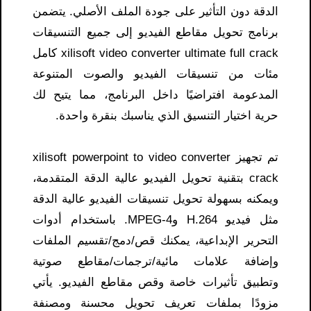
الدقة دون التأثير على جودة الملف الأصلي. يتضمن
برنامج تحويل مقاطع الفيديو إلى جميع التنسيقات
xilisoft video converter ultimate full crack​ كامل​
مئات من تنسيقات الفيديو والصوت المتنوعة
المدعومة افتراضيًا داخل البرنامج، مما يتيح لك
حرية اختيار التنسيق الذي يناسبك بنقرة واحدة.
تم تجهيز xilisoft powerpoint to video converter
crack​ بتقنية تحويل الفيديو عالية الدقة المتقدمة،
ويمكنه بسهولة تحويل تنسيقات الفيديو عالية الدقة
مثل فيديو H.264 وMPEG-4. باستخدام أدوات
التحرير الإبداعية، يمكنك قص/دمج/تقسيم الملفات
وإضافة علامات مائية/ترجمات/مقاطع صوتية
وتطبيق تأثيرات خاصة وقص مقاطع الفيديو. يأتي
مزودًا بملفات تعريف تحويل محسنة ومصنفة