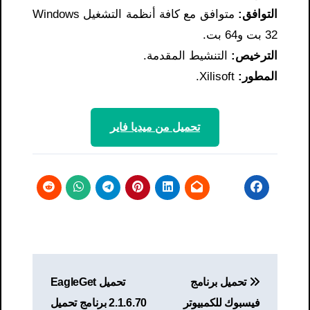
التوافق:
متوافق مع كافة أنظمة التشغيل Windows
32 بت و64 بت.
الترخيص:
التنشيط المقدمة.
المطور:
Xilisoft.
تحميل من ميديا ​​فاير
تصفّح
تحميل برنامج
تحميل EagleGet
المقالات
فيسبوك للكمبيوتر
2.1.6.70 برنامج تحميل