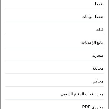
ضغط
ضغط البيانات
فئات
مانع الإعلانات
متحرك
محادثة
محاكي
محرر قوات الدفاع الشعبي
محرري PDF