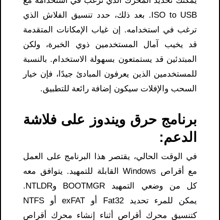
يمكنك تحديد المحرك الذي ترغب في استخدامه مع
ISO to USB. بعد ذلك، حدد تنسيق الفلاش الذي
ترغب في استخدامه. إن غياب الإمكانات المتقدمة
قد يخيب آمال المستخدمين ذوي الخبرة، ولكن
المبتدئين قد يستمتعون بسهولة الاستخدام. بالنسبة
للمستخدمين الذين يعرفون المبادئ جيدًا، فإن خيار
السحب والإفلات سيكون إضافة رائعة للتطبيق.
برنامج حرق ويندوز على فلاشة
الدعم:
في الوقت الحالي، يقتصر هذا البرنامج على العمل
مع أقراص Windows القابلة للتمهيد. يتوافق معه
كل من وضعي التمهيد BOOTMGR وNTLDR.
يمكن للمرء تحديد Fat32 أو exFAT أو NTFS
كتنسيق محرك أقراص أثناء إنشاء محرك أقراص