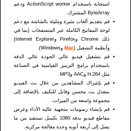
استجابة باستخدام ActionScript worker ودعم
ByteArray المشترك.
قم بتقديم ألعاب مثيرة ومليئة بالشاشة مع دعم
لوحة المفاتيح الكاملة عبر المتصفحات (بما في
ذلك Chrome وFirefox وInternet Explorer)
وأنظمة التشغيل (
Mac
وWindows).
قم بتشغيل فيديو عالي الجودة عالي الدقة
باستخدام برامج الترميز القياسية في الصناعة
مثل H.264 وAAC وMP3.
قم بإشراك المشاهدين من خلال بث الفيديو
بمعدل بت محسن وقابل للتكيف بالإضافة إلى
مجموعة واسعة من الميزات.
قم بإنشاء رسومات متجهية عالية الأداء وعرض
مقاطع فيديو بدقة 1080 بكسل تستفيد من ما
يصل إلى أربعة أنوية وحدة معالجة مركزية.