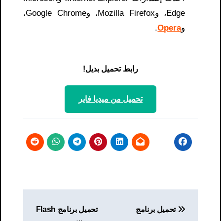
Edge، وMozilla Firefox، وGoogle Chrome،
و
Opera
.
رابط تحميل بديل!
تحميل من ميديا ​​فاير
تصفّح
تحميل برنامج
تحميل برنامج Flash
المقالات