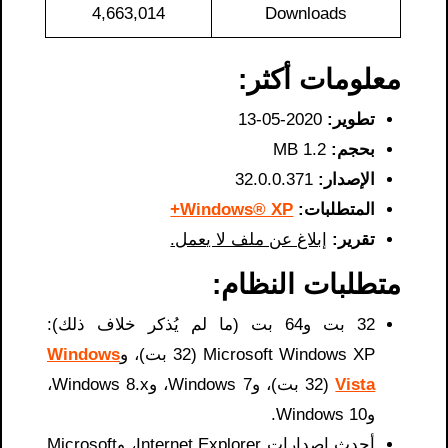
4,663,014
Downloads
معلومات أكثر:
تطوير:
2020-05-13
بحجم:
1.2 MB
الإصدار:
32.0.0.371
المتطلبات:
Windows® XP+
تقرير:
إبلاغ عن ملف لا يعمل.
متطلبات النظام:
32 بت و64 بت (ما لم يُذكر خلاف ذلك):
Microsoft Windows XP (32 بت)، و
Windows
Vista
(32 بت)، وWindows 7، وWindows 8.x،
وWindows 10.
أحدث إصدارات Internet Explorer، وMicrosoft