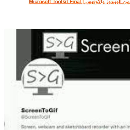
اوفيس | Microsoft Toolkit Final