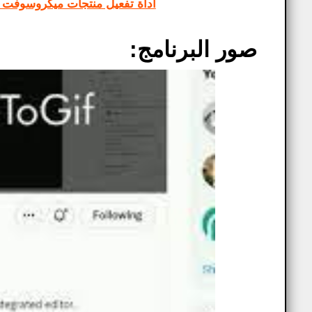
أداة تفعيل منتجات ميكروسوفت من الويندوز وال
صور البرنامج: