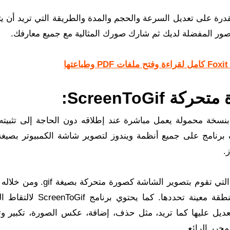
ئد الرئيسية لاستخدام ScreenToGif هي القدرة على تعديل السرعة والحجم والمدة والطريقة التي تريد
ScreenToGi:
Screen هو برنامج مجاني بنسخة محمولة يعمل مباشرة عند إطلاقه دون الحاجة إلى تثبيت
.
تحميل برنامج ScreenToGif Final أحد أفضل البرامج التي تقوم بتصوير الشاشة ك
التقاط الشاشة بأكملها كصورة متحركة أو التقاط منطقة معينة تحددها. كم
ديل عليها كما تريد، مثل حذف، إضافة، عكس الصورة، تكبير وت
محرر الرائع.