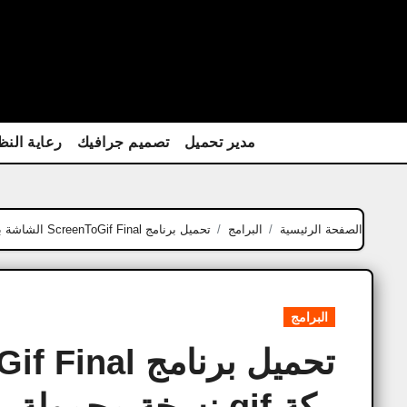
Ski
t
conten
مدير تحميل
تصميم جرافيك
رعاية النظ
الصفحة الرئيسية
البرامج
تحميل برنامج ScreenToGif Final الشاشة بصورة متحركة gif نسخة محمولة
البرامج