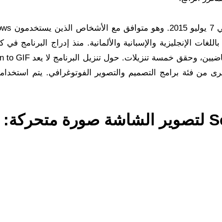
إصدار البرنامج هو 1.4.1 والذي تم تحدي
باللغات الإنجليزية والإسبانية والألمانية. منذ إدراج البرنامج في كت
في عام 2015، تم تنزيله 5759 مرة في الأسبوعين الماضيين، وحقق خمسة 
لأخرى من فئة برامج التصميم والتصوير الفوتوغرافي. يتم استخدا