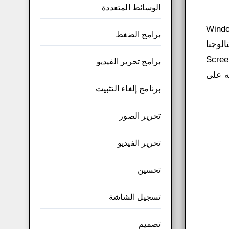
الوسائط المتعددة
ثه آخر مرة في 7 يوليو 2015. وهو متوافق مع الأشخاص الذين يستخدمون Windows
برامج الضغط
الوجنا
تنزيلات. حول تنزيل البرنامج لا يعد Screen to GIF
برامج تحرير الفيديو
مه على
برنامج إلغاء التثبيت
تحرير الصور
تحرير الفيديو
تحسين
تسجيل الشاشة
تصميم