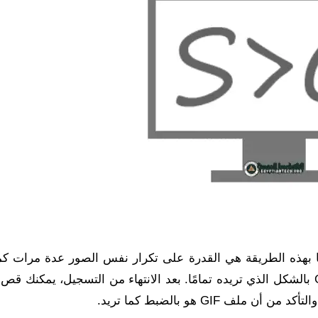
ور GIF عن طريق تسجيلها بهذه الطريقة هي القدرة على تكرار نفس الصور عدة مرات ك
من خلال التسجيل بشكل متكرر حتى تصبح صورة GIF بالشكل الذي تريده تمامًا. بعد الانتهاء من التسجيل، يمك
 GIF هو بالضبط كما تريد.