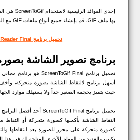
إحدى الفوا
بها ملف GIF. قم بإنشاء جميع أنواع ملفات GIF مع الصور المفضلة لديك ثم شارك صورك المثالية مع جميع معارفك.
تحميل برنامج Foxit Reader Final كامل لقراءة وفتح ملفات PDF وطباعتها
برنامج تصوير الشاشة بصورة متحركة f
تحميل برنامج ToGif Final
حيث يتميز بحجمه الصغير جداً ولا يستهلك موارد الجهاز
كصورة متحركة على محرر للصورة بعد التقاطها والتع
تكبير، والعديد من المهام الأخرى المتاحة لك في هذا ال