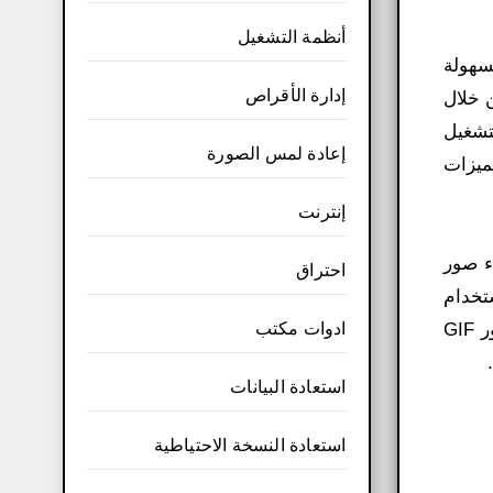
أنظمة التشغيل
مكتب بصيغة GIF وتحريره بسهولة
إدارة الأقراص
 القيام بذلك من خلال
تشغيل
إعادة لمس الصورة
 الميزات
إنترنت
شاء صور
احتراق
بك باستخدام
ادوات مكتب
شاشة تسجيل صغيرة أو باستخدام كاميرا الويب على جهاز الكمبيوتر الخاص بك لإنشاء مجموعة مثالية من الصور لصور GIF
استعادة البيانات
استعادة النسخة الاحتياطية