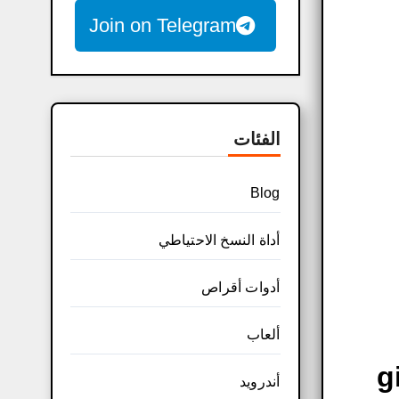
Join on Telegram
الفئات
Blog
أداة النسخ الاحتياطي
أدوات أقراص
ألعاب
ScreenToGi الشاشة بصورة متحركة gif
أندرويد