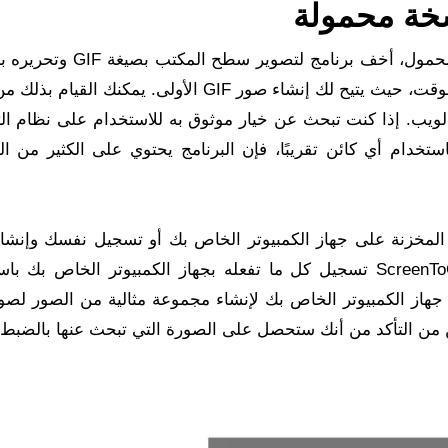
خة محمولة
الإصدار الأخير المحمول، أخف برنامج لتصوير سطح ال
تامة. ScreenToGif هو برنامج فعال وممتع في نفس الوقت، حيث يتيح لك إنشاء صور GIF الأولى. يمكنك
لويب. إذا كنت تبحث عن خيار موثوق به للاستخدام على نظام ال
تيح لك إنشاء صور GIF متحركة باستخدام أي كائن تقريبًا، فإن البرنامج يحتوي على الكثير من
 صور GIF باستخدام الصور المخزنة على جهاز الكمبيوتر الخاص بك أو تسجيل نفسك وإن
GIF شخصية، فانظر إلى ScreenToGif. يتيح لك ScreenToGif تسجيل كل ما تفعله بجهاز الكمبيوتر الخاص 
 من التأكد من أنك ستحصل على الصورة التي تبحث عنها بالضبط.