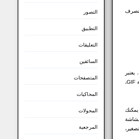
 أن يتصرف
التصور
التطبيق
التعليقات
السائقين
ه. يعتبر
المتصفحات
أسهل برنامج لالتقاط الشاشة بصورة متحركة، وأخف برنامج على جميع أنظمة ويندوز لتصوير شاشة الكمبيوتر بصيغة GIF،
المحاكيات
صورة متحركة بصيغة gif. ومن خلاله يمكنك
المحولات
ا يحتوي برنامج ScreenToGif لالتقاط الشاشة
المرجعية
صغير،