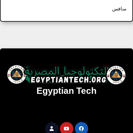
منافس
Egyptian Tech
تنزيل أحدث البرامج والألعاب المميزة والمحدثة للويندوز
والأندرويد والماك مجانا.