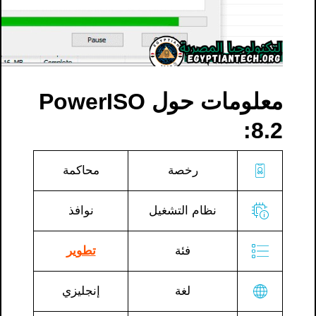
معلومات حول PowerISO
8.2:
رخصة
محاكمة
نظام التشغيل
نوافذ
فئة
تطوير
لغة
إنجليزي