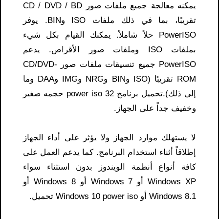
يمكنه معالجة جميع ملفات صور CD / DVD / BD
تقريبًا، بما في ذلك ملفات ISO وBIN. يوفر
PowerISO حلاً شاملاً. يمكنك القيام بكل شيء
بملفات ISO وملفات صور الأقراص. يدعم
PowerISO جميع تنسيقات ملفات صور CD/DVD-
ROM تقريبًا (ISO وBIN وNRG وIMG وDAA وما
إلى ذلك).تحميل برنامج power iso 32 حجمه صغير
وخفيف جداً على الجهاز.
لا يستهلك موارد الجهاز ولا يؤثر على أداء الجهاز
إطلاقاً أثناء استخدام البرنامج. كما يدعم العمل على
كافة أنواع أنظمة الويندوز بدون استثناء سواء
Windows XP أو Windows 7 أو Windows 8 أو
Windows 8.1 أو Windows 10
power iso تحميل
.