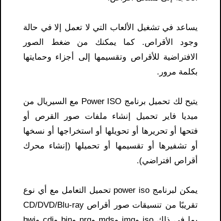
يساعد في تشغيل الألعاب التي لا تعمل إلا في حالة
وجود الأقراص. كما يمكنك من ضغط الصور
الافتراضية للأقراص وتقسيمها إلى أجزاء وحمايتها
بكلمة مرور.
يتيح لك تحميل برنامج Power ISO مع السيريال من
ميديا فاير
تحميل
إنشاء ملفات صور القرص أو
فتحها أو تحريرها أو تحويلها أو استخراجها أو نسخها
أو تشفيرها أو تقسيمها أو تحميلها (إنشاء محرك
أقراص افتراضي).
يمكن لبرنامج
power iso تحميل
التعامل مع أي نوع
تقريبًا من تنسيقات صور أقراص CD/DVD/Blu-ray
بما في ذلك iso وimg وmds وnrg وbin وcdi وbwi