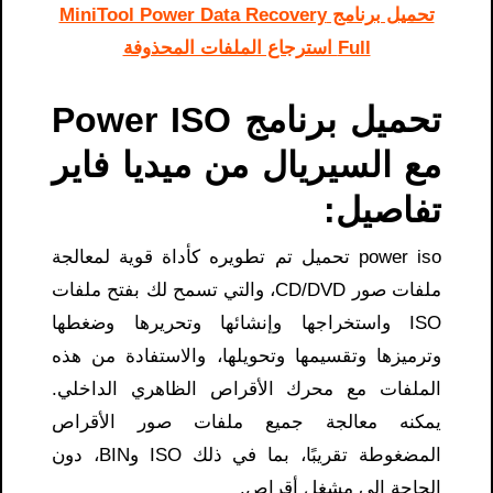
تحميل برنامج MiniTool Power Data Recovery
Full استرجاع الملفات المحذوفة
تحميل برنامج Power ISO
مع السيريال من ميديا فاير
تفاصيل:
power iso تحميل
تم تطويره كأداة قوية لمعالجة
ملفات صور CD/DVD، والتي تسمح لك بفتح ملفات
ISO واستخراجها وإنشائها وتحريرها وضغطها
وترميزها وتقسيمها وتحويلها، والاستفادة من هذه
الملفات مع محرك الأقراص الظاهري الداخلي.
يمكنه معالجة جميع ملفات صور الأقراص
المضغوطة تقريبًا، بما في ذلك ISO وBIN، دون
الحاجة إلى مشغل أقراص.