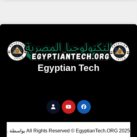
Egyptian Tech
تنزيل أحدث البرامج والألعاب المميزة والمحدثة للويندوز
والأندرويد والماك مجانا.
All Rights Reserved © EgyptianTech.ORG 2025
بواسطة
.