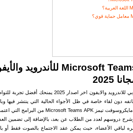
تحميل مايكروسوفت تيمز Microsoft Teams للأندرويد و
انا 2025
Microsoft Teams APK عربي للاندرويد والايفون اخر اصدار 2025 يمنحك أفضل
تفه دون لقاء خاصة في ظل الأجواء الحالية التي ينتشر فيها وبا
مثل فيروس كورونا المستجد، حيث يعد تحميل برنامج مايكروسوفت تيمز Microsoft Teams APK من
 وشرح دروسهم لعدد من الطلاب عن بعد، بالإضافة إلى تضمين العد
ره لباقي الأعضاء، حيث يمكن عقد الاجتماع بالصوت فقط أو ب