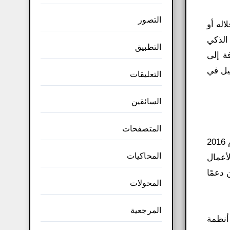
التصور
له أو
الذكي
التطبيق
فة إلى
صيل في
التعليقات
السائقين
المتصفحات
تحميل برنامج مايكروسوفت تيمز Microsoft Teams هو أحد البرامج التي أطلقتها شركة مايكروسوفت الشهيرة في عام 2016
المحاكيات
أعمال
 دعمًا
المحولات
المرجعية
ميع أنظمة