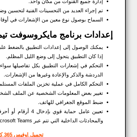
إدارة جميع القنوات من مكان واحد.
تم إجراء العديد من التحسينات الفنية لتحسين وض
السماح بوصول نوع معين من الإشعارات في أوقات
إعدادات برنامج مايكروسوفت تيمز Microsoft Teams للموب
يمكنك الوصول إلى إعدادات التطبيق بالضغط على ا
إذا كان التطبيق يتحول إلى وضع الليل المظلم.
التحكم في إشعارات التطبيق بكل تفاصيلها سواء أث
الدردشة والذكر والإعادة وغيرها من الإشعارات.
التحكم الكامل في عملية تخزين الملفات المستلمة والمخزنة دا
تغيير بعض المعلومات الشخصية عن الملف الشخصي 
ضبط الموقع الجغرافي للهاتف.
تعيين عامل حماية 
والمحادثات الداخلية التي تتم عبر Microsoft Teams.
تحميل اوفيس 365 كامل مجانا 64 بت تم تفعيله مدى الحياة