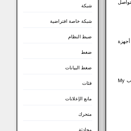
تواصل
شبكة
شبكة خاصة افتراضية
ضبط النظام
أجهزة
ضغط
ضغط البيانات
لا أحد يريد إضاعة الوقت في محاولة معرفة كيفية التعامل مع حلول الأمان المعقدة. ولهذا السبب قدمنا ​​لك حساب My
فئات
مانع الإعلانات
متحرك
محادثة