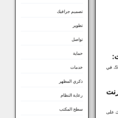
تصميم جرافيك
تطوير
تواصل
حماية
:
يبحث المحتالون باستمرار عن فرص لسرقة الأموال. لذا، تساعد تقنية الأمان المتميزة لدينا، Safe Cash Transactions، في
خدمات
ذكري المظهر
رنت
رعاية النظام
سطح المكتب
دك على