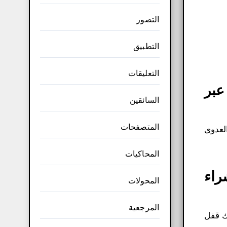
التصور
التطبيق
التعليقات
عبر
السائقين
المتصفحات
العدوى
المحاكيات
راء
المحولات
المرجعية
ك قفل