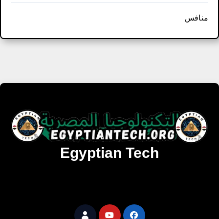
منافس
Egyptian Tech
تنزيل أحدث البرامج والألعاب المميزة والمحدثة للويندوز
والأندرويد والماك مجانا.