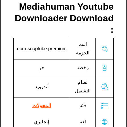
Mediahuman Youtube
:
اسم
com.snaptube.premium
الحزمة
رخصة
حر
نظام
أندرويد
التشغيل
فئة
المحولات
لغة
إنجليزي