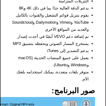
التنزيلات المتزامنة
يدعم الدقة العالية جدًا بما في ذلك 4K و8K
يقوم بتنزيل قوائم التشغيل والقنوات بالكامل
YouTube وVimeo وDailymotion وSoundcloud
والعديد من المواقع الأخرى
تم إضافة دعم VEVO أيضًا في أحدث إصدار
يستخرج المسار الصوتي ويحفظه بتنسيق MP3
يدعم التصدير إلى iTunes
يعمل على جميع المنصات الحديثة (macOS
وWindows وUbuntu)
متوفر بلغات متعددة، يمكنك استخدامه بلغتك
الأم.
صور البرنامج: