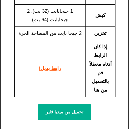
1 جيجابايت (32 بت)، 2
كبش
جيجابايت (64 بت)
تخزين
2 جيجا بايت من المساحة الحرة
إذا كان
الرابط
أدناه معطلاً
رابط بديل!
قم
بالتحميل
من هنا
تحميل من ميديا ​​فاير