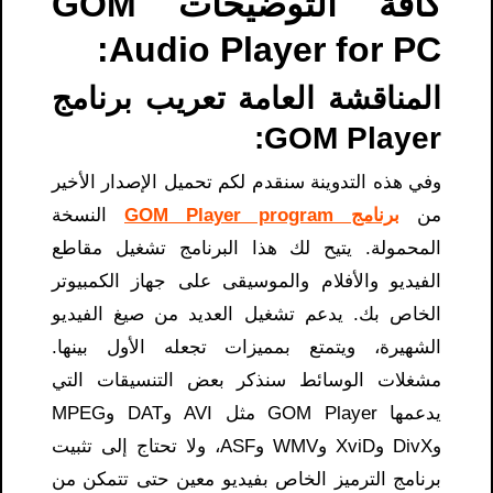
كافة التوضيحات GOM
Audio Player for PC:
المناقشة العامة تعريب برنامج
GOM Player:
وفي هذه التدوينة سنقدم لكم تحميل الإصدار الأخير
من
برنامج GOM Player program
النسخة
المحمولة. يتيح لك هذا البرنامج تشغيل مقاطع
الفيديو والأفلام والموسيقى على جهاز الكمبيوتر
الخاص بك. يدعم تشغيل العديد من صيغ الفيديو
الشهيرة، ويتمتع بمميزات تجعله الأول بينها.
مشغلات الوسائط سنذكر بعض التنسيقات التي
يدعمها GOM Player مثل AVI وDAT وMPEG
وDivX وXviD وWMV وASF، ولا تحتاج إلى تثبيت
برنامج الترميز الخاص بفيديو معين حتى تتمكن من