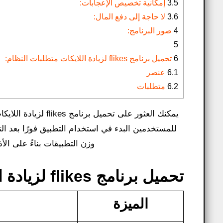
3.5
إمكانية تخصيص الإعجابات:
3.6
لا حاجة إلى دفع المال:
4
صور البرنامج:
5
6
تحميل برنامج flikes لزيادة اللايكات​ متطلبات النظام:
6.1
عنصر
6.2
متطلبات
يمكنك العثور على تحميل برنامج flikes لزيادة اللايكات​ جاهزًا لنظام التشغيل الخاص بك على مواقع التنزيل الموثوقة. يمكن
للمستخدمين البدء في استخدام التطبيق فورًا بعد ا
وزن التطبيقات بناءً على الأ
تحميل برنامج flikes لزيادة اللايكات​ التفاصيل الفنية:
الميزة