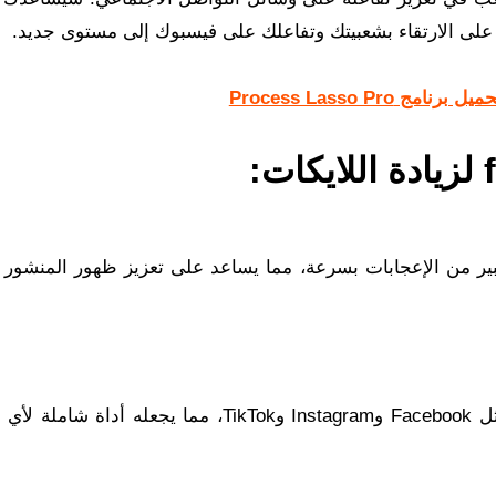
ميل برنامج Process Lasso Pro
على عدد كبير من الإعجابات بسرعة، مما يساعد على تعزيز ظهور المنشور 
يدعم التطبيق منصات متعددة للتواصل الاجتماعي، مثل Facebook وInstagram وTikTok، مما يجعله