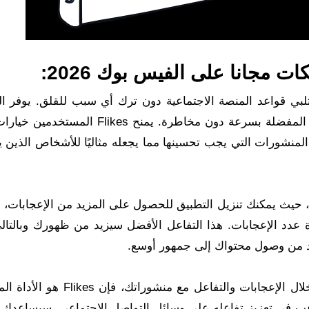
فاعل مع Flikes بطريقة آمنة تلبي قواعد المنصة الاجتماعية دون ترك أي سبب للقلق. يوفر
عناصر تحكم محددة للمستخدم للحصول على النتيجة المفضلة بسرعة دون مخاطرة. يمنح ikes
المنشورات التي يجب تحسينها مما يجعله مثاليًا للأشخاص الذين 
برنامج Flikes لزيادة اللايكات، حيث يمكنك تنزيل التطبيق للحصول على المزيد من الإعجابا
دد الإعجابات. هذا التفاعل الأفضل سيزيد من ظهورك وبالتالي
إذا كنت ترغب في تعزيز متابعيك على فيسبوك من خلال الإعجابات والتفاعل مع منشو
 يرغب في تعزيز تفاعله على وسائل التواصل الاجتماعي. سيساعدك 