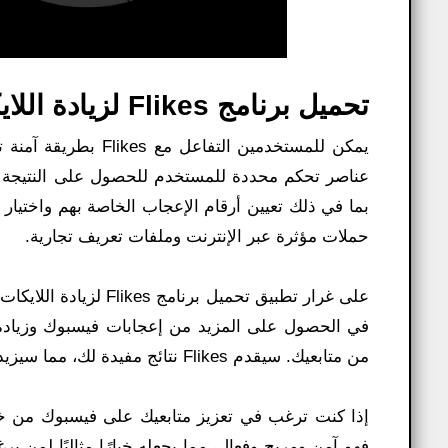
تحميل برنامج Flikes لزيادة اللايكات مجانا على الفيس بوك 2026:
يمكن للمستخدمين الت
بما في ذلك تعيين أرقام الإعجاب الخاصة بهم واختيار 
حملات مؤثرة عبر الإنترنت وملفات تعريف تجارية.
على غرار تطبيق تحميل 
في الحصول على المزيد من إعجابات فيسبوك وزيادة ع
من متابعيك. سيقدم Flikes نتائج مفيدة لك، مما سيزيد من وصول محتواك إلى جمهور أوسع.
فهو آمن ومريح وفعال، مما يجعله خيارًا مثاليًا لمن