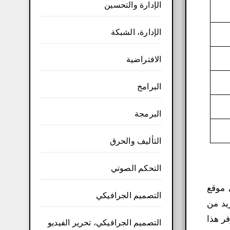
الإدارة والتحسين
الإدارة، الشبكة
الافتراضية
البرامج
البرمجة
التأليف والحرق
التحكم الصوتي
 موقع
التصميم الجرافيكي
ل على المزيد من
 خلال خدماته الفعّالة على منصات Facebook وInstagram وTikTok. يوفر هذا
التصميم الجرافيكي، تحرير الفيديو