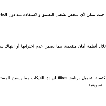
ة الاستخدام، حيث يمكن لأي شخص تشغيل التطبيق والاستفادة منه دون الحا
ال أنظمة أمان متقدمة، مما يضمن عدم اختراقها أو انتهاك س
يوفر التطبيق إمكانية التحكم في عدد الإعجابات المكتسبة، تحميل برنامج flikes لزيادة اللايكات​ مم
التسويقية.