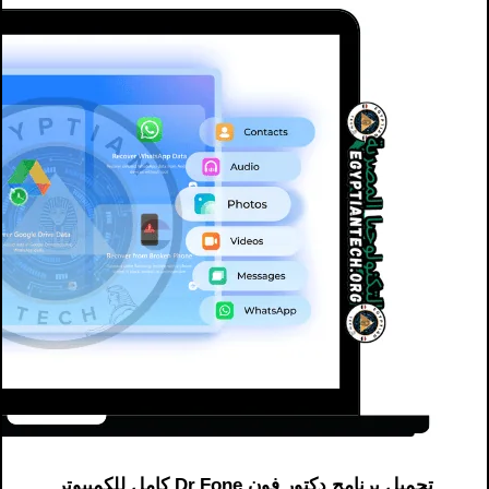
تحميل برنامج دكتور فون Dr.Fone كامل للكمبيوتر