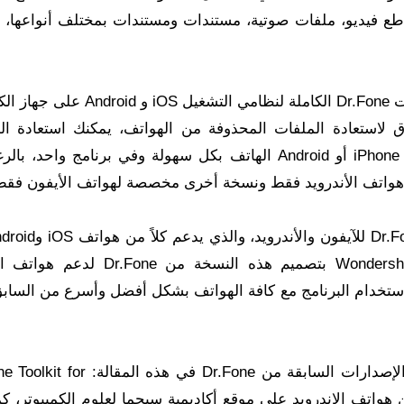
ع فيديو، ملفات صوتية، مستندات ومستندات بمختلف أنواعها، 
Dr.Fone كامل بالكراك من خلال تحميل مجموعة أدوات Dr.Fone الكاملة لنظامي التش
ق لاستعادة الملفات المحذوفة من الهواتف، يمكنك استعادة ال
المحذوفة والمفقودة من هاتفك المحمول سواء كان iPhone أو Android الهاتف بكل سهولة وفي برنامج وا
إصدار واحد، حيث قام مطور البرنامج الشهير Wondershare بتصميم هذه النسخة م
استخدام البرنامج مع كافة الهواتف بشكل أفضل وأسرع من الساب
سبق أن قدمنا ​​الإصدار الخاص بهواتف Android في الإصدارات السابقة من Dr.Fone 
المحذوفة من هواتف الاندرويد على موقع أكاديمية سيجما لعلوم الكمبيوتر، ك