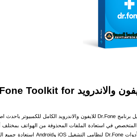
تحميل برنامج دكتور فون للايفون والاندرويد oolkit for
Dr.Fone كامل بالكراك في هذا المقال نقدم لكم تحميل برنامج Dr.Fone للايفون والاندرويد الكامل للكمبيوتر 
م iOS وAndroid البرنامج الرائع المتخصص في استعادة الملفات المحذوفة من الهواتف بمختلف
بالكامل بدون فقدان أو تلف، حيث تتيح لك مجموعة أدوات Dr.Fone لنظامي التشغيل iOS