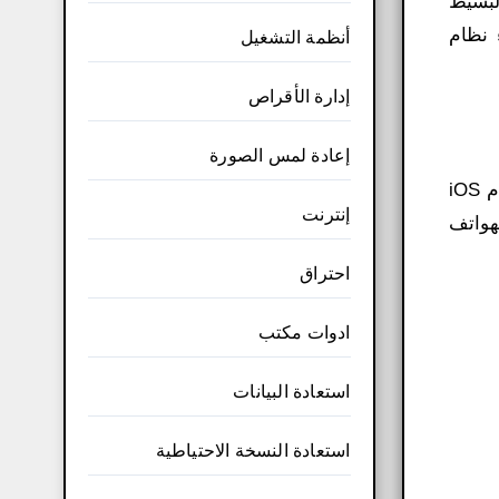
ياطي. يتميز برنامج Dr.Fone بتصميمه البسيط
 نظام
أنظمة التشغيل
إدارة الأقراص
إعادة لمس الصورة
Dr.Fone كامل بالكراك للايفون والاندرويد النسخة الكاملة للكمبيوتر اخر اصدار Wondershare Dr.Fone Toolkit لنظام iOS
إنترنت
 الهواتف
احتراق
ادوات مكتب
استعادة البيانات
استعادة النسخة الاحتياطية