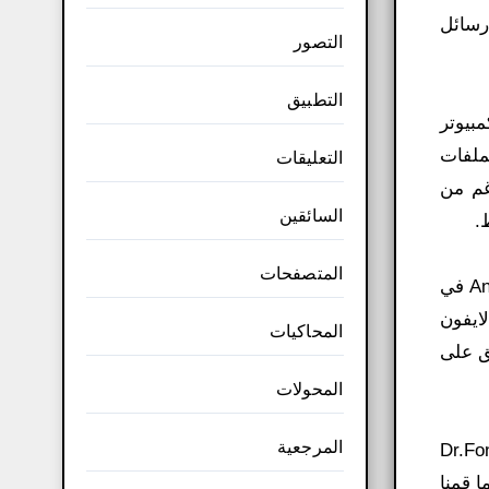
رسائل
التصور
التطبيق
غيل iOS و Android على جهاز الكمبيوتر
ملفات
التعليقات
حد، بالرغم من
السائقين
المتصفحات
ولكننا نقدم لكم أحدث إصدار من مجموعة أدوات Dr.Fone للآيفون والأندرويد، والذي يدعم كلاً من هواتف iOS وAndroid في
ن Dr.Fone لدعم هواتف الايفون
المحاكيات
ق على
المحولات
المرجعية
في هذه المقالة: Dr.Fone Toolkit for
ما قمنا