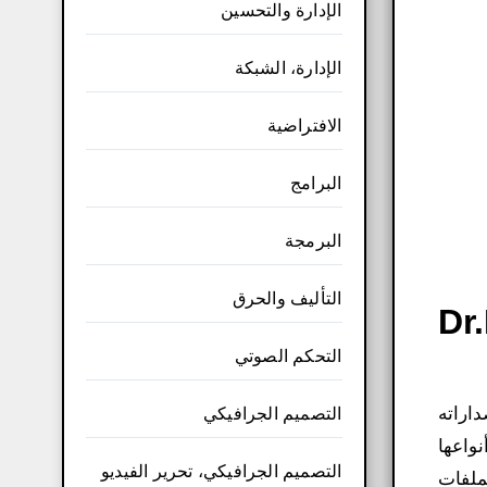
الإدارة والتحسين
الإدارة، الشبكة
الافتراضية
البرامج
البرمجة
التأليف والحرق
Dr.Fone T
التحكم الصوتي
باحدث اصداراته
التصميم الجرافيكي
 أنواعها
التصميم الجرافيكي، تحرير الفيديو
 وAndroid استعادة جميع الملفات