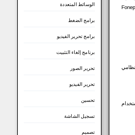
الوسائط المتعددة
Fonepaw Android Data
برامج الضغط
برامج تحرير الفيديو
برنامج إلغاء التثبيت
ن برنامج Dr.Fone للآيفون والأندرويد، والذي يدعم أشهر الهواتف، Dr.Fone Toolkit لنظامي
تحرير الصور
تحرير الفيديو
تحسين
تخدام
تسجيل الشاشة
تصميم