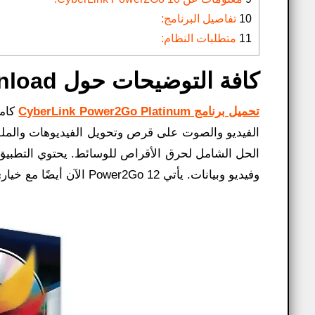
10
تفاصيل البرنامج:
11
متطلبات النظام:
كافة التوضيحات حول Cyberlink Power2go 8 Download​:
تحميل برنامج CyberLink Power2Go Platinum
كامل
الحل الشامل لحرق الأقراص للوسائط. يحتوي التطبي
وفيديو وبيانات. يأتي Power2Go 12 الآن أيضًا مع خياري النسخ الاحتياطي لوسائل التواصل الاجتماعي واستعادة النظام.