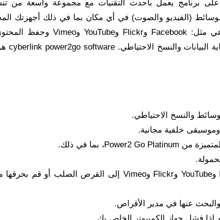
CyberLink Power2Go، ستحصل على برنامج يعمل بأحدث التقنيات مع مجموعة واسعة من 
لوسائط (الفيديو والصوت) في أي مكان بما في ذلك أجهزتك المح
يوفر لك التكامل السريع مع مواقع التواصل الاجتماعي مثل: Facebook وFlickr وe
الاتصال بالإنترنت. يتضمن تشفير 56
سائط والنسخ الاحتياطي.
حمولة.
قم بتنزيل الصور ومقاطع الفيديو من Facebook وYouTube وFlickr وVimeo إلى القرص الصلب أو ق
البحث عنها في مدير الأقراص.
م إذا فشل جهاز الكمبيوتر الخاص بك.