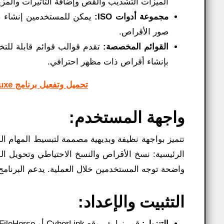
الميزات التشذيب والقص وإضافة التأثيرات والمزي
مجموعة أدوات ISO:
صور الأقراص.
القوائم المخصصة:
بإنشاء أقراص ذات مظهر احترافي.
تحميل وتفعيل برنامج CyberLink Screen Recorder Deluxe عملاق
واجهة المستخدم:
تتميز بواجهة نظيفة وبديهية مصممة لتبسيط المهام الم
الرئيسية: نسخ الأقراص والنسخ الاحتياطي وتحويل ال
واضحة توجه المستخدمين خلال العملية. يدعم البرنامج
التثبيت والإعداد:
التنزيل:
قم بزيارة موقع CyberLink أو FileHorse وقم بتنزيل برنامج التثبيت Power2Go.