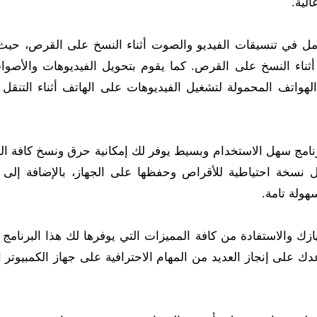
كامل في تنسيقات الفيديو والصوت أثناء النسخ على القرص، حيث
ا أثناء النسخ على القرص. كما يقوم بتحويل الفيديوهات والأصوا
الهواتف المحمولة لتشغيل الفيديوهات على الهاتف أثناء التنقل 
امج CyberLink Power2Go Platinum هو برنامج سهل الاستخدام وبسيط يوفر لك إمكانية حرق ونسخ كاف
 نسخة احتياطية للأقراص وحفظها على الجهاز، بالإضافة إلى 
هولة تامة.
برنامج CyberLink Power2Go على جهازك والاستفادة من كافة المميزات التي يوفرها لك هذا البرنام
دك على إنجاز العديد من المهام الاحترافية على جهاز الكمبيوتر