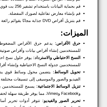
قم بحماية البيانات باستخدام تشفير 256 بت قوي من قبل الحكومة.
قم بإنشاء معارض تفاعلية لصورك المفضلة.
قم بتنزيل أقراص DVD جذابة مجانًا بقوائم رائعة من DirectorZone.com.
الميزات:
حرق الأقراص:
للمستخدمين إنشاء أقراص بيانات وأقراص صوتية مضغوطة وأقراص ay
النسخ الاحتياطي والاسترداد:
يوفر حلول نسخ احتي
للمستخدمين جدولة النسخ الاحتياطية وإنشاء أقراص اس
تحويل الوسائط:
يتضمن محول وسائط قوي يدعم
الفيديو والصور والموسيقى إلى تنسيقات مختلفة م
تنزيل الوسائط الاجتماعية:
وFacebook وVimeo، مما يوفر طريقة سهلة لحفظ المحتوى عبر الإنترنت للاستخدام دون اتصال بالإنترنت.
تحرير الصور والفيديو:
تتوفر أدوات تحرير أساس