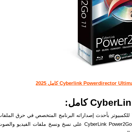
 تحميل برنامج CyberLink Power2Go كاملا للكمبيوتر بأحدث إصداراته البرنامج المتخصص في حرق ال
الأقراص بإحترافية عالية. يساعدك برنامج CyberLink Power2Go Platinum على نسخ ونسخ ملفات الفي