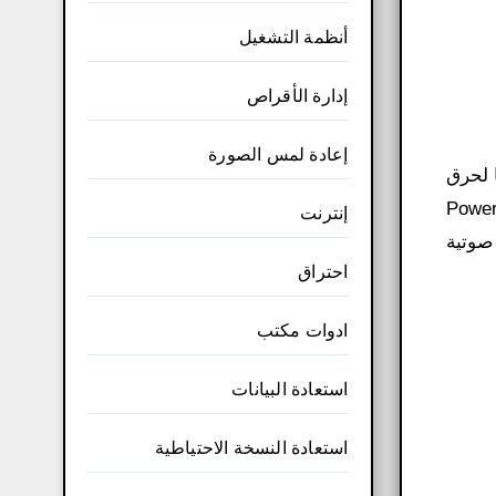
أنظمة التشغيل
إدارة الأقراص
إعادة لمس الصورة
 لحرق
 صيغ الهاتف المحمول بجودة عالية. يعد Power2Go 12
إنترنت
صوتية
احتراق
ادوات مكتب
استعادة البيانات
استعادة النسخة الاحتياطية