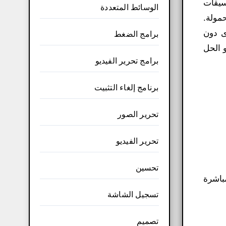
تنسيقات
الوسائط المتعددة
مولة.
YouTub وVimeo وحفظ المحتوى دون
برامج الضغط
2 بت لضمان حماية البيانات والنسخ الاحتياطي. cyberlink power2go software​ هو الحل
برامج تحرير الفيديو
برنامج إلغاء التثبيت
تحرير الصور
تحرير الفيديو
تحسين
م بحرقها مباشرة
تسجيل الشاشة
تصميم