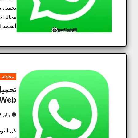
مجانا ا
أنظمة التشغي
محادثة
تحميل
atsApp Web
يناير 16, 2025
كل التو