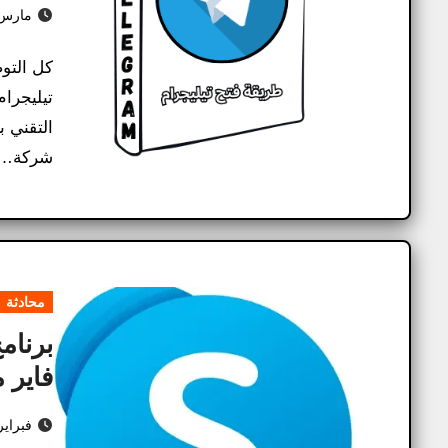
مارس 5, 25
كل التو
التقني ب
شركة…
محادثة
فاير مد
فبراير 2, 25