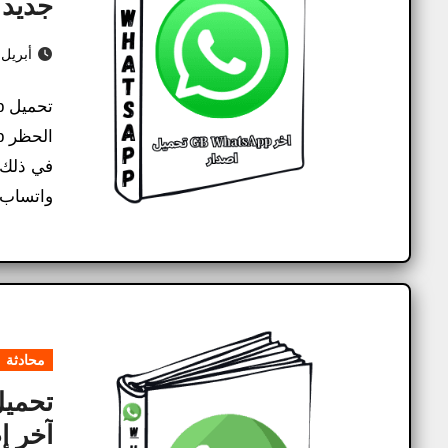
جديد V20.26) ضد الحظر 26
أبريل 28, 026
في ذلك 
واتساب
محادثة
آخر إصد