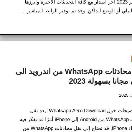
للكمبيوتر 2023 اخر اصدار مع كافة التحديثات الأخيرة وأبرزها
ليلي أو الوضع الداكن. وقد تم توفير الرابط المباشر…
ننقل محادثات WhatsApp من اندرويد الى
مجانا بسهولة 2023
كل التوضيحات حول Whatsapp Aero Download​: يعد نقل
محادثات WhatsApp من Android إلى iPhone أمرًا قد تفكر فيه
عند شراء iPhone. قد تحتاج إلى نقل محادثات WhatsApp من