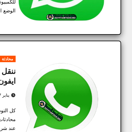
الوضع ال
محادثة
ايفون 
يناير 7, 2025