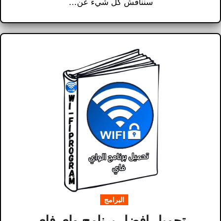
سنناقش كل شيء عن…
البرامج
تحميل افضل برنامج واي فاي