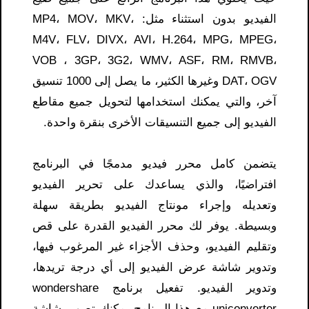
الفيديو بدون استثناء مثل: MP4، MOV، MKV،
M4V، FLV، DIVX، AVI، H.264، MPG، MPEG،
VOB ، 3GP، 3G2، WMV، ASF، RM، RMVB،
DAT، OGV وغيرها الكثير، ما يصل إلى 1000 تنسيق
آخر، والتي يمكنك استخدامها لتحويل جميع مقاطع
الفيديو إلى جميع التنسيقات الأخرى بنقرة واحدة.
يتضمن كامل محرر فيديو مدمجًا في البرنامج
افتراضيًا، والذي يساعدك على تحرير الفيديو
وتعديله وإجراء مونتاج الفيديو بطريقة سهلة
وبسيطة. يوفر لك محرر الفيديو القدرة على قص
وتقليم الفيديو، وحذف الأجزاء غير المرغوب فيها،
وتدوير شاشة عرض الفيديو إلى أي درجة تريدها،
وتدوير الفيديو. تفعيل برنامج wondershare
uniconverter مع هذا البرنامج يمكنك تصوير شاشة