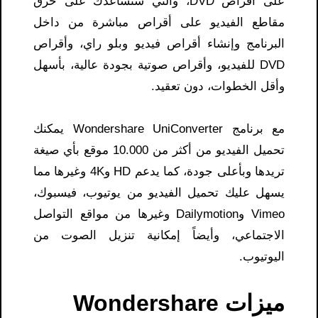
على أقراص DVD، والتي ستساعدك على حرق
مقاطع الفيديو على أقراص مباشرة من داخل
البرنامج وإنشاء أقراص فيديو وبلو راي، وأقراص
DVD للفيديو، وأقراص صوتية بجودة عالية، بأسهل
وأقل الخطوات، دون تعقيد.
مع برنامج Wondershare UniConverter يمكنك
تحميل الفيديو من أكثر من 10.000 موقع بأي صيغة
تريدها وبأعلى جودة، كما يدعم HD و4K وغيرها مما
يسهل عليك تحميل الفيديو من يوتيوب، فيسبوك،
Vimeo وDailymotion وغيرها من مواقع التواصل
الاجتماعي، وأيضاً إمكانية تنزيل الصوت من
اليوتيوب.
ميزات Wondershare