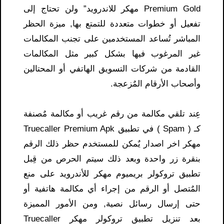
Premium Gold مهكر للاندرويد” ولن تحتاج إلى
تفعيل أو خطوات متعددة للتمتع بها, ميزة الحظر
المباشر تُساعد المستخدمين على تجنب المكالمات
غير المرغوب فيها بشكل كبير مثل المكالمات
القادمة من شركات التسويق الهاتفي أو المحتالين
وأصحاب الأرقام المٌزعجة.
عِند تلقي مكالمة من رقم غريب أو مكالمة مٌصنفة
كـ ( Spam ) في تطبيق Truecaller Premium Apk
مهكر اخر اصدار يٌمكن للمستخدم حظر ذلك الرقم
بنقرة زر واحدة وبعد ذلك سيتم الحرص من قِبل
تطبيق تروكولر بريميوم مهكر للأندرويد على منع
المٌتصل أو الرقم من إجراء أي مكالمة هاتفية أو
حتى إرسال رسائل نصية, ومن الأمور المميزة
بعد تنزيل تطبيق تروكولر مهكر Truecaller