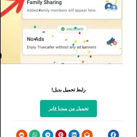
رابط تحميل بديل!
تحميل من ميديا ​​فاير