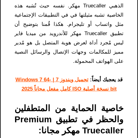
الذهبي Truecaller مهكر. نفسه حيث تٌشبه هذه
الخاصية تشبه مثيلتها في في التطبيقات الإجتماعية
مثل واتساب أو تليجرام. هكذا قٌمنا بتوضيح أن
تطبيق Truecaller مهكر للأندرويد من ميديا فاير
ليس مٌجرد أداة لعرض هوية المتصل بل هو مٌدير
مميز للمكالمات وجهات الإتصال والرسائل النصية
على الهواتف المحمولة.
قد يعجبك أيضاً:
تحميل ويندوز 7 | Windows 7 64-
bit نسخة أصلية ISO كامل مفعل مجاناً 2025
خاصية الحماية من المتطفلين
والحظر في تطبيق Premium
Truecaller مهكر مجانا: