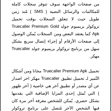
من صفحات الواجهة سوف تتوفر سجلات كاملة
للمكالمات والرسائل النصية ( SMS ) مٌنذ زمن
طويل حيث لا تتعلق السجلات بوقت تحميل
تروكولر بريميوم جولد Truecaller Premium Gold
Apk كما يعتقد البعض ومن السجلات يٌمكن الوصول
إلى صفحات الأرقام أو إجراء إتصال سريع بشكل
سهل من برنامج تروكولر بريميوم جولد Truecaller
مهكر.
تحميل Truecaller Premium Apk مجانا ومن أشكال
التٌميز لـ تحميل تطبيق Truecaller مهكر اخر اصدار
عن أي مصدر أو تطبيق آخر هي خاصية ( آخر ظهور
) التي تٌمثل إحدى المزايا الإضافية التي يقدمها
بشكل حصري. يٌمكن للشخص معرفة آخر مرة كان
فيها الشخص الآخر مٌتصل على برنامج تروكولر