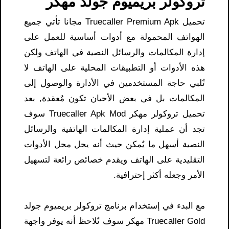
تروكولر بريميوم جولد مهكر
تحميل Truecaller Premium Apk مجانا تأتي جميع
الهواتف المحمولة مع أدوات أساسية للعمل على
إدارة المكالمات والرسائل النصية في الهاتف ولكن
هذه الأدوات أو التطبيقات المحلية على الهاتف لا
تٌلبي حاجة المستخدمين في الأدارة والوصول إلى
المكالمات بل في بعض الأحيان تكون مٌعقدة, بعد
تحميل تروكولر مهكر Truecaller Apk Mod سوف
تجد أن عملية إدارة المكالمات الهاتفية والرسائل
النصية أسهل ما يٌمكن حيث أنه يحل محل الأدوات
التقليدية على الهاتف ويقدم خصائص رائعة لتسهيل
الأمر وجعله أكثر إحترافية.
مع البدء في إستخدام برنامج تروكولر بريميوم جولد
Truecaller Gold مهكر سوف تٌلاحظ أنه يوفر واجهة