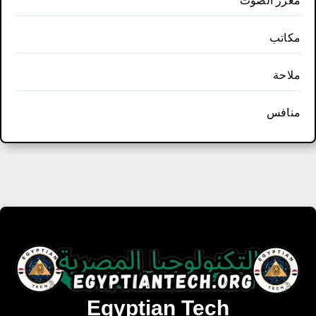
معزز الصوت
مكاتب
ملاحة
منافس
Egyptian Tech