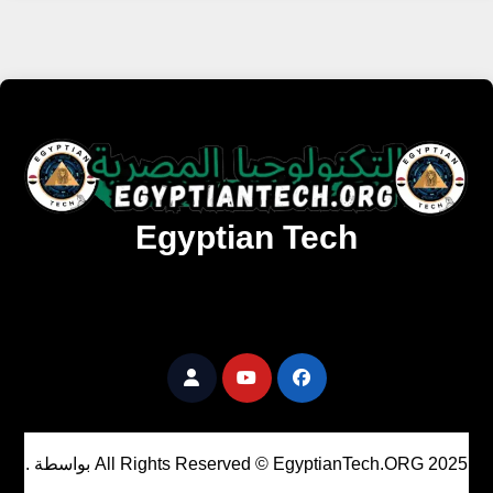
Egyptian Tech
تنزيل أحدث البرامج والألعاب المميزة والمحدثة للويندوز
والأندرويد والماك مجانا.
All Rights Reserved © EgyptianTech.ORG 2025
بواسطة
.