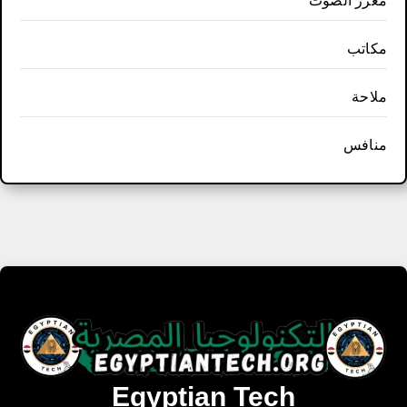
معزز الصوت
مكاتب
ملاحة
منافس
Egyptian Tech