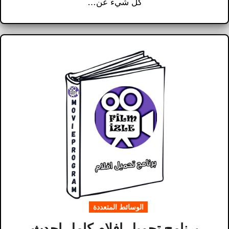
كل شيء عن…
الوسائط المتعددة
برنامج تحميل افلام​ كامل احدث