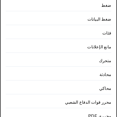
ضغط
ضغط البيانات
فئات
مانع الإعلانات
متحرك
محادثة
محاكي
محرر قوات الدفاع الشعبي
محرري PDF