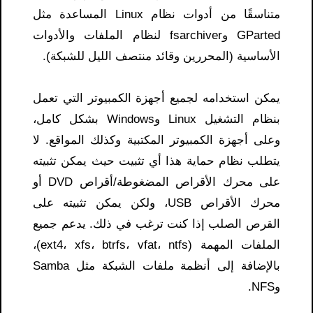
متناسقًا من أدوات نظام Linux المساعدة مثل
GParted وfsarchiver لنظام الملفات والأدوات
الأساسية (المحررين وقائد منتصف الليل للشبكة).
يمكن استخدامه لجميع أجهزة الكمبيوتر التي تعمل
بنظام التشغيل Linux وWindows بشكل كامل،
وعلى أجهزة الكمبيوتر المكتبية وكذلك المواقع. لا
يتطلب نظام حماية هذا أي تثبيت حيث يمكن تثبيته
على محرك الأقراص المضغوطة/أقراص DVD أو
محرك الأقراص USB، ولكن يمكن تثبيته على
القرص الصلب إذا كنت ترغب في ذلك. يدعم جميع
الملفات المهمة (ext4، xfs، btrfs، vfat، ntfs)،
بالإضافة إلى أنظمة ملفات الشبكة مثل Samba
وNFS.