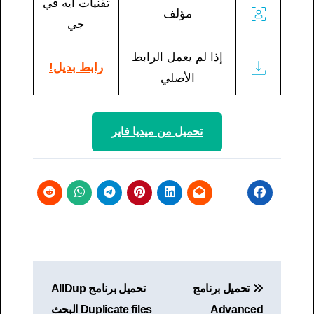
تقنيات ايه في
مؤلف
جي
إذا لم يعمل الرابط
رابط بديل!
الأصلي
تحميل من ميديا ​​فاير
تصفّح
تحميل برنامج
تحميل برنامج AllDup
المقالات
Advanced
Duplicate files البحث