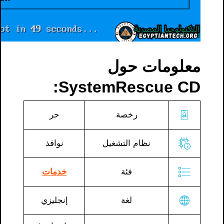
معلومات حول
SystemRescue CD:
رخصة
حر
نظام التشغيل
نوافذ
فئة
خدمات
لغة
إنجليزي