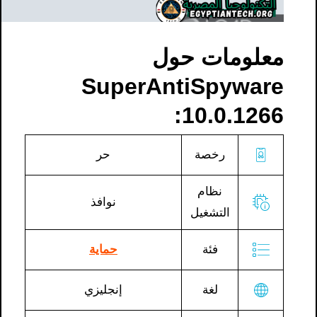
معلومات حول
SuperAntiSpyware
10.0.1266:
رخصة
حر
نظام
نوافذ
التشغيل
فئة
حماية
لغة
إنجليزي