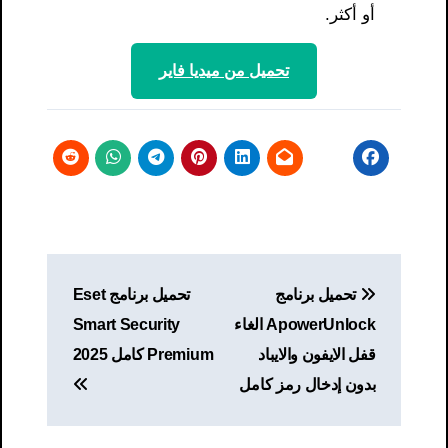
أو أكثر.
تحميل من ميديا ​​فاير
تصفّح
تحميل برنامج
تحميل برنامج Eset
المقالات
ApowerUnlock الغاء
Smart Security
قفل الايفون والايباد
Premium كامل 2025
بدون إدخال رمز كامل