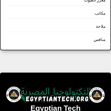
معزز الصوت
مكاتب
ملاحة
منافس
Egyptian Tech