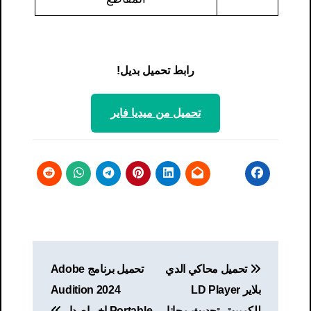
رابط تحميل بديل!
تحميل من ميديا ​​فاير
تصفّح
تحميل محاكي الدي
تحميل برنامج Adobe
المقالات
بلاير LD Player
Audition 2024
للكمبيوتر تحديث مجانا
Portable اخر اصدار