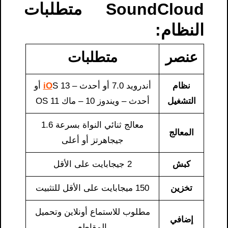
SoundCloud​ متطلبات
النظام:
عنصر
متطلبات
نظام
أندرويد 7.0 أو أحدث –
iO
S 13 أو
التشغيل
أحدث – ويندوز 10 – ماك OS 11
معالج ثنائي النواة بسرعة 1.6
المعالج
جيجاهرتز أو أعلى
كبش
2 جيجابايت على الأقل
تخزين
150 ميجابايت على الأقل للتثبيت
مطلوب للاستماع أونلاين وتحميل
إضافي
المقاطع