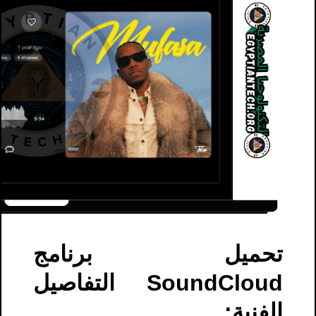
تحميل برنامج
SoundCloud​ التفاصيل
الفنية: