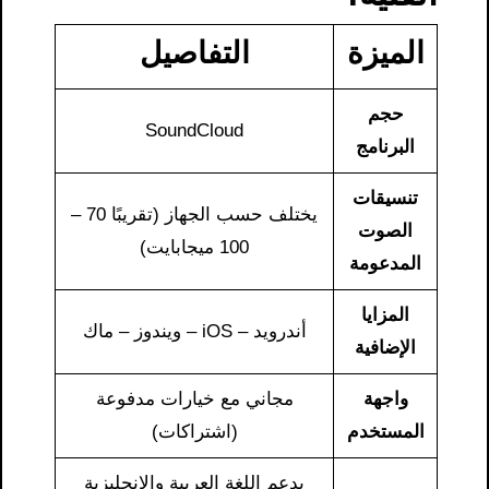
الميزة
التفاصيل
حجم
SoundCloud
البرنامج
تنسيقات
يختلف حسب الجهاز (تقريبًا 70 –
الصوت
100 ميجابايت)
المدعومة
المزايا
أندرويد – iOS – ويندوز – ماك
الإضافية
واجهة
مجاني مع خيارات مدفوعة
المستخدم
(اشتراكات)
يدعم اللغة العربية والإنجليزية