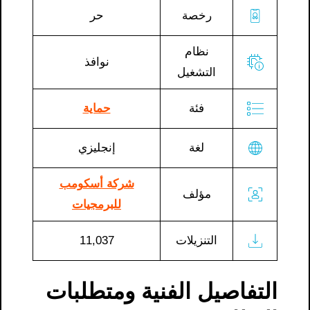
رخصة
حر
نظام
نوافذ
التشغيل
فئة
حماية
لغة
إنجليزي
شركة أسكومب
مؤلف
للبرمجيات
التنزيلات
11,037
التفاصيل الفنية ومتطلبات