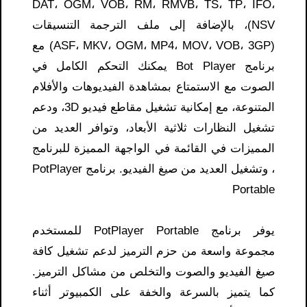
DAT، OGM، VOB، RM، RMVB، TS، TP، IFO،
NSV)، بالإضافة إلى ملف الترجمة التنسيقات
(ASF، MKV، OGM، MP4، MOV، VOB، 3GP) مع
برنامج Bot Player يمكنك التحكم الكامل في
الصوت مع الاستمتاع بمشاهدة الفيديوهات والأفلام
المتنوعة، مع إمكانية تشغيل مقاطع فيديو 3D، ودعم
تشغيل النظارات ثلاثية الأبعاد، وتوافر العديد من
المميزات في القائمة في الواجهة المميزة للبرنامج
، وتشغيل العديد من صيغ الفيديو. برنامج PotPlayer
Portable
يوفر برنامج PotPlayer Portable للمستخدم
مجموعة واسعة من حزم الترميز لدعم تشغيل كافة
صيغ الفيديو والصوت والتخلص من مشاكل الترميز.
كما يتميز بالسرعة والخفة على الكمبيوتر أثناء