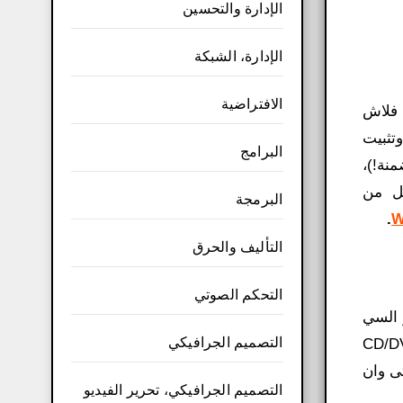
الإدارة والتحسين
الإدارة، الشبكة
الافتراضية
أقراص CD/DVD، ومحرك أقراص فلاش
 وتثبيت
البرامج
جميع غير متضمنة!)،
يل من
البرمجة
.
W
التأليف والحرق
التحكم الصوتي
و السي
التصميم الجرافيكي
 فقط وفي ثواني معدودة ستتخلص من مشكلة الاقلاع من الفلاشة USB واقراص CD/DVD
ى وان
التصميم الجرافيكي، تحرير الفيديو