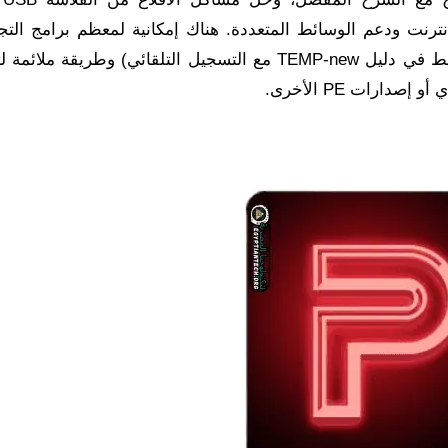
نترنت ودعم الوسائط المتعددة. هناك إمكانية لمعظم برامج التجم
“محمولة” (ليست محمولة بالكامل، إنها مجرد فك ضغط في دليل TEMP-new مع التسجيل التلقائي) وطريقة
ارات PE الأخرى.