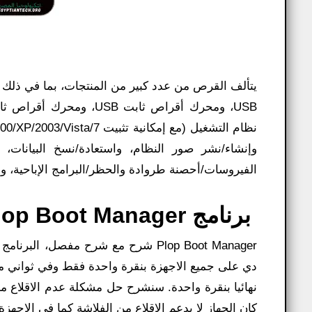
USB، ومحرك أقراص ثابت B
وإنشاء/نشر صور النظام، واستعادة/نسخ البيانات
الفيروسات/أحصنة طروادة والحظر/البرامج الإباحية، واختبار ا
برنامج Plop Boot Manager شرح:
Plop Boot Manager شرح مع شرح مفصل
نهائيا بنقرة واحدة. سنشرح حل مشكلة عدم الاقلاع من
كان الجهاز لا يدعم الاقلاع من الفلاشة كما في الاجهزة