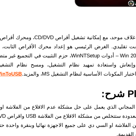
يتألف القرص من عدد كبير من المنتجات، بما في ذلك غلاف موحد، مع إمكانية تشغيل 
US، ومحرك أقراص ثابت تقليدي. الغرض الرئيسي هو إعداد محرك الأقراص الثابت،
نظام التشغيل (مع إمكانية تثبيت Win 2000/XP/2003/Vista/7 – أدوات WinNTSetup، حزم التثبيت في الت
، وإنعاش واستعادة تمهيد نظام التشغيل، ومسح نظام التشغ
لمكونات الأساسية لنظام التشغيل MS، والمزيد.
inToUSB
، البرنامج المجاني الذي يعمل على حل مشكلة عدم الاقلاع من الفلاشة ا
دي على جميع الاجهزة بنقرة واحدة
 الفلاشة او السي دي على جميع الاجهزة نهائيا وبنقرة واحدة حت
 القديمة.