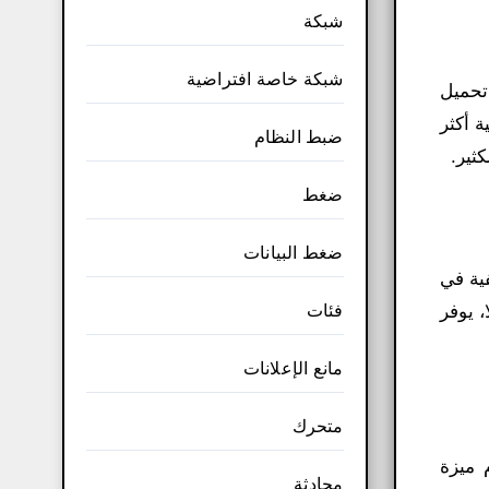
شبكة
شبكة خاصة افتراضية
لصور إجراءً شائعًا لتحرير الصور. هناك حرفيًا عشرات الاستخدامات المحتملة لـ PhotoScissors: تحميل
فية أكثر
ضبط النظام
ثير.
ضغط
ضغط البيانات
لفية في
فئات
، يوفر
مانع الإعلانات
متحرك
ستخدام ميزة
محادثة