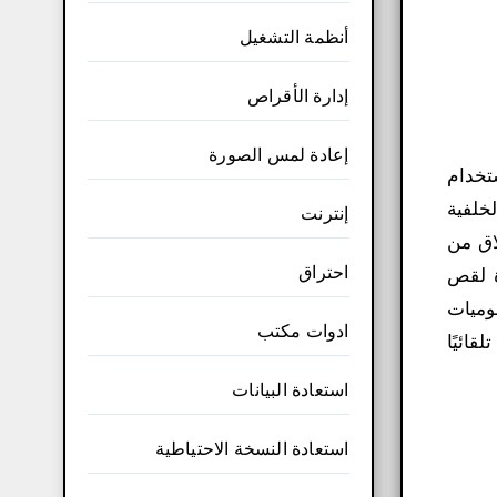
أنظمة التشغيل
إدارة الأقراص
إعادة لمس الصورة
تخدام
خلفية
إنترنت
اق من
احتراق
PhotoScissor طريقة مباشرة لقص
برامج تحرير الرسوميات
ادوات مكتب
قائيًا
استعادة البيانات
استعادة النسخة الاحتياطية