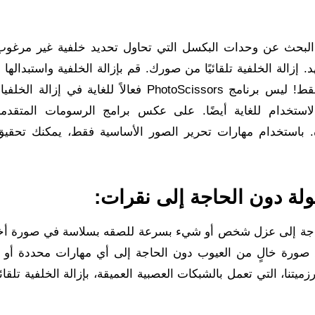
البحث عن وحدات البكسل التي تحاول تحديد خلفية غير مرغوب 
 بأقل جهد. إزالة الخلفية تلقائيًا من صورك. قم بإزالة الخلفية واستبداله
شفافة أو بلون ثابت أو صورة خلفية ببضع نقرات فقط! ليس برنامج PhotoScissors فعالاً للغاية في
تخدام للغاية أيضًا. على عكس برامج الرسومات المتقدمة
ومباشرة. باستخدام مهارات تحرير الصور الأساسية فقط، يمكنك تحقيق
ولة دون الحاجة إلى نقرات:
تجد نفسك في حاجة إلى عزل شخص أو شيء بسرعة للصقه بسلاسة في صورة أ
صورة خالٍ من العيوب دون الحاجة إلى أي مهارات محددة أو ب
ا، التي تعمل بالشبكات العصبية العميقة، بإزالة الخلفية تلقائيً