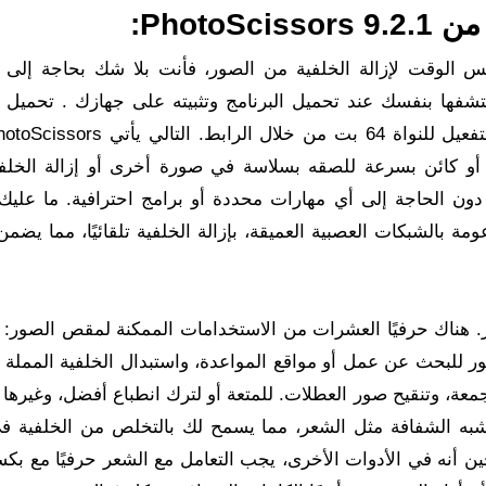
Photo:
 الوقت لإزالة الخلفية من الصور، فأنت بلا شك بحاجة إلى ب
 قوية ستكتشفها بنفسك عند تحميل البرنامج وتثبيته على جهازك . تحميل 
و كائن بسرعة للصقه بسلاسة في صورة أخرى أو إزالة الخلف
ون الحاجة إلى أي مهارات محددة أو برامج احترافية. ما علي
ة بالشبكات العصبية العميقة، بإزالة الخلفية تلقائيًا، مما يضمن
ور. هناك حرفيًا العشرات من الاستخدامات الممكنة لمقص الصور: 
قع eBay أو Amazon، وإعداد الصور للبحث عن عمل أو مواقع المواعدة، واستبدال الخلفية الممل
عة، وتنقيح صور العطلات. للمتعة أو لترك انطباع أفضل، وغيرها ا
لأشياء المعقدة شبه الشفافة مثل الشعر، مما يسمح لك بالتخلص من الخلفية 
 أنه في الأدوات الأخرى، يجب التعامل مع الشعر حرفيًا مع بكس