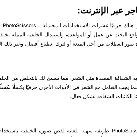
جر عبر الإنترنت:
يعد قص الخلفية من ا
Amazo، وإعداد الصور لمواقع البحث عن عمل أو المواعدة، واستبدال الخلفية المملة بخل
ح صور العطلات من أجل المتعة أو لترك انطباع أفضل، وغير ذلك الك
بسهولة مع الكائنات شبه الشفافة المعقدة مثل الشعر، مما يسمح لك بالتخلص من الخ
 يجب التعامل مع الشعر في الأدوات الأخرى حرفيًا بكسلًا بكسلًا
بالإضافة إلى وضع إزالة الخلفية التلقائي، يوفر PhotoScissors طريقة سهلة للغاية لقص صورة الخلفية با