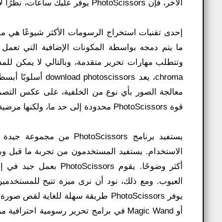
الآخر، فإن PhotoScissors يوفر عليك ساعات، نظرًا لأن أداة الشعر تدير أيضًا الكائنات الشفافة بشكل فعال.
وتتطلب مهارات تحرير متقدمة، وبالتالي لا يمكن للم
chroma، يعد issors
قوة PhotoScissors محدودة إلى حد ما، ولكنها مرضية بشكل عام.
يستفيد برنامج otoScissors
الاستخدام. يستفيد المستخدمون من تجربة ما قبل وبع
أكثر وضوحًا. يقوم sors
العيوب. ومع ذلك، نود أن نرى ميزة تتيح للمستخدمي
أو Magic Wand في برامج تحرير رسومية اح