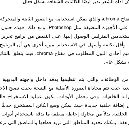
إحدى تقنيات استخراج الرسومات الأكثر شيوعًا هي مفتاح chroma، والذي يمكن استخدامه مع الصور الثابتة والم
ما يتم دمجه بواسطة المكونات الإضافية التي تعمل على الأجهزة المضيفة مثل Photoshop. وم
ستخدمين المنزليين الوصول إليها. على النقيض من برامج تحرير م
download photosc أسلوبًا أبسط وأقل تكلفة وأسهل في الاستخدام. ميزة أخرى هي أن البرنا
معالجة الصور بأي نوع من الخلفية، على عكس التصميم أحادي اللون المطلوب في مفتاح oma
Ph من مجموعة جيدة من الوظائف، والتي يتم تنظيمها بدقة داخل واجهته البديهي
د، حيث تتم محاذاة الصورة الأصلية مع النتيجة بحيث تصبح الاخت
PhotoScis بعمل جيد في إزالة الخلفيات وفي معظم الأوقات، تكون عملية الاستخراج خ
ن إضافة خلفية جديدة حيث يمكن وضع الكائن المستخرج حديثًا ب
ترافية مرهقة، يمكنك تحديد المناطق التي تريد قطعها والمناطق التي ت