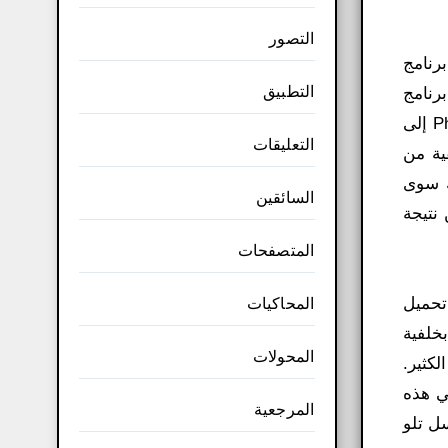
التصور
رنامج
التطبيق
برنامج
PhotoScissors الإصدار الأخير مع الكراك وطريقة التفعيل للنواة 64 بت من خلال الرابط. التالي يأتي PhotoScissors إلى
التعليقات
ية من
ك سوى
السائقين
 نتيجة
المتصفحات
تحميل
المحاكيات
ة بخلفية
المحولات
لكثير.
في هذه
المرجعية
ل تلو