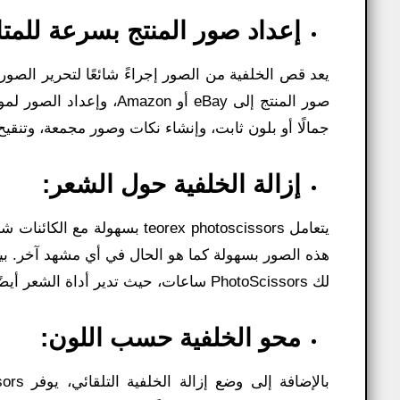
إعداد صور المنتج بسرعة للمتا
صور المنتج إلى eBay أو n
جمالًا أو بلون ثابت، وإنشاء نكات وصور مجمعة، وتنقي
إزالة الخلفية حول الشعر:
يتعامل teorex photoscissors 
هذه الصور بسهولة كما هو الحال في أي مشهد آخر. بينما
لك PhotoScissors ساعات، حيث تدير أداة الشعر أيضًا الكائنات الشفافة بشكل فعال.
محو الخلفية حسب اللون: