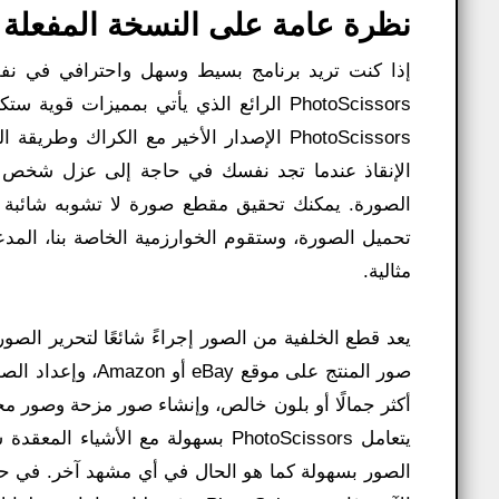
نظرة عامة على النسخة المفعلة من Scissors 9.2.1
إذا كنت تريد برنامج بسيط وسهل واحترافي في نفس
PhotoScissors الرائع الذي يأتي بمميزات
الإنقاذ عندما تجد نفسك في حاجة إلى عزل شخص أ
الصورة. يمكنك تحقيق مقطع صورة لا تشوبه شائبة د
تحميل الصورة، وستقوم الخوارزمية الخاصة بنا، المدعوم
مثالية.
يعد قطع الخلفية من الصور إجراءً شائعًا لتحرير الص
صور المنتج على مو
أكثر جمالًا أو بلون خالص، وإنشاء صور مزحة وصور مجم
يتعامل PhotoScissors بسهولة مع ا
الصور بسهولة كما هو الحال في أي مشهد آخر. في حين