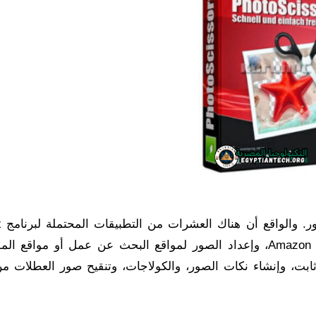
يعد 
photoscissors: تحميل صور المنتجات إلى eBay أو Amazon، وإعداد الصور لمواقع البحث عن عمل أو مواق
ن ثابت، وإنشاء نكات الصور، والكولاجات، وتنقيح صور العطلات م