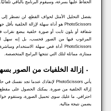
الحفاظ عليها بسرعة، وسيقوم البرنامج بالباقي تلقائيًا.
بفضل التحليل الأمثل لحواف القطع، لن تضطر إلى 
PhotoScissors هو أداة سهلة لإزالة الخلفية
المرغوب فيها من الصور فحسب، بل إنه سهل الاس
PhotoScissors أداة قص سهلة الاستخدام 
ممتازة، مماثلة لتلك التي تنتجها البرامج المتخصصة.
إزالة الخلفيات من الصور بسه
يأتي PhotoScissors لإنقاذك عندما 
إزالة الخلفية من صورة. يمكنك الحصول على مقطع 
احترافي. ما عليك سوى تحميل الصورة، وستقوم خوارزميتن
يضمن نتيجة مثالية.