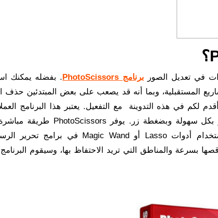
وات في تعديل الصور
برنامج PhotoScissors
. بفضله يمكنك اس
شاريع المستقبلية، وبما أنه قد يصعب على بعض المبتدئين حذف ال
دم لكم في هذه التدوينة مع التفعيل. يعتبر هذا البرنامج العمل
أقوى وأفضل برامج حذف وإزالة الخلفية من الصور بكل سهولة وبضغطة زر. يوفر s
الخلفية للصورة. فبدلاً من إحاطة منطقة بدقة باستخدام أدوات Lasso أو Magic Wand في 
صها بسرعة والمناطق التي تريد الاحتفاظ بها، وسيقوم البرنامج تل