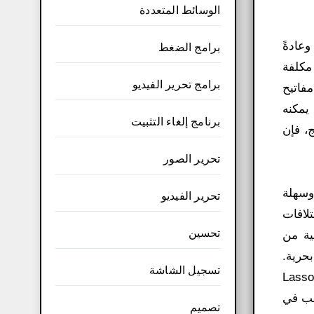
الوسائط المتعددة
تحركة وعادةً
برامج الضغط
ع ذلك، فهذه حلول مكلفة
برامج تحرير الفيديو
فاتيح
مج يمكنه
برنامج إلغاء التثبيت
chr. فيما يتعلق بالنتائج، فإن
تحرير الصور
ة وسهلة
تحرير الفيديو
لافات
تحسين
الية من
حرية.
تسجيل الشاشة
يوفر PhotoScissors طريقة سهلة للغاية لقص صورة الخلفية. بدلاً من محاولة إحاطة منطقة ما بدقة باستخدام أدوات Lasso
رغب في
تصميم