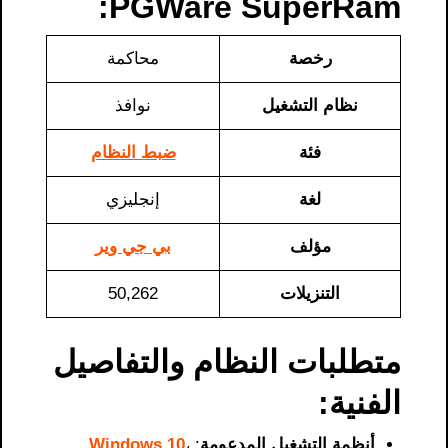
PGWare SuperRam​:
رخصة
محاكمة
نظام التشغيل
نوافذ
فئة
ضبط النظام
لغة
إنجليزي
مؤلف
بي جي وير
التنزيلات
50,262
متطلبات النظام والتفاصيل
الفنية:
أنظمة التشغيل المدعومة
:
،
Windows 10