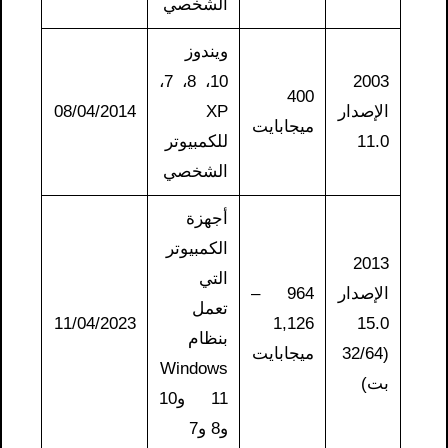
الشخصي
ويندوز
10، 8، 7،
2003
400
الإصدار
XP
08/04/2014
ميجابايت
11.0
للكمبيوتر
الشخصي
أجهزة
الكمبيوتر
2013
التي
الإصدار
964 –
تعمل
11/04/2023
1,126
15.0
بنظام
(32/64
ميجابايت
Windows
بت)
11 و10
و8 و7