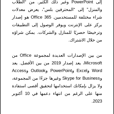
إلى PowerPoint وغير ذلك الكثير. من “الطلاب
والمنزل” إلى “المحترفين بلس”، يعرض معدلات
شراء مختلفة للمستخدمين. Office 365 هو إصدار
يركز على الإنترنت ويوفر الوصول إلى التطبيقات
وترخيصًا حصريًا للمنازل والشركات. يمكن شراؤه
من خلال الاشتراك.
من بين الإصدارات العديدة لمجموعة Office من
Microsoft، يعد إصدار 2019 من بين الأفضل. يعد
Word وExcel وPowerPoint وOutlook وAccess
وSkype for Business وغيرها جزءًا من المجموعة،
ولا يزال بإمكانك استخدامها لتحقيق أقصى استفادة
منها على الرغم من انتهاء دعمها في 10 أكتوبر
2023.