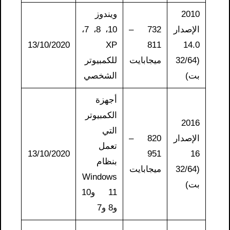
2010
ويندوز
الإصدار
732 –
10، 8، 7،
13/10/2020
XP
811
14.0
(32/64
ميجابايت
للكمبيوتر
بت)
الشخصي
أجهزة
الكمبيوتر
2016
التي
الإصدار
820 –
تعمل
13/10/2020
951
16
بنظام
(32/64
ميجابايت
Windows
بت)
11 و10
و8 و7