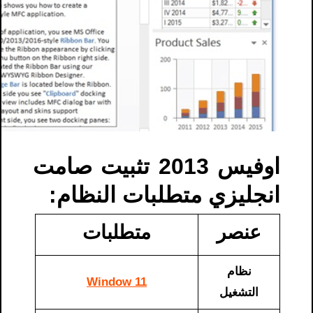
اوفيس 2013 تثبيت صامت
انجليزي متطلبات النظام:
عنصر
متطلبات
نظام
Window 11
التشغيل