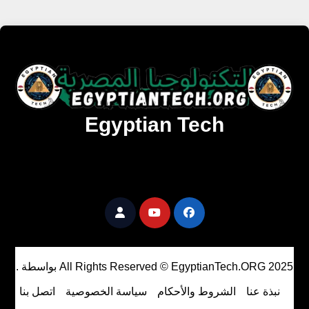
Egyptian Tech
تنزيل أحدث البرامج والألعاب المميزة والمحدثة للويندوز
والأندرويد والماك مجانا.
All Rights Reserved © EgyptianTech.ORG 2025
بواسطة
.
نبذة عنا
الشروط والأحكام
سياسة الخصوصية
اتصل بنا