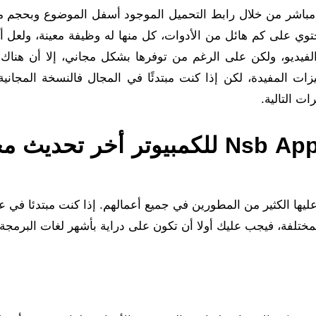
Nsb A متوفر مجاناً برابط مباشر من خلال رابط التحميل الموجود أسفل الموضوع وبحج
يحتوي على كم هائل من الأدوات، كل منها له وظيفة معينة، ولعل 
فيديو، ولكن على الرغم من توفرها بشكل مجاني، إلا أن هناك
 المفيدة، لكن إذا كنت مبتدئًا في المجال فالنسخة المجانية 
ت التالية.
كيفية تحميل برنامج Nsb Appstudio للكمبيوتر أخر تحدي
ليها الكثير من المطورين في جميع أعمالهم. إذا كنت مبتدئا في ع
لمختلفة، فيجب عليك أولا أن تكون على دراية بأشهر لغات البرمجة