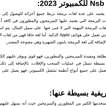
يعتمد على عدة لغات برمجة تربط جميع أجزائه للوصول إلى 
ت البرمجة التي يعتمد عليها المبرمجون والمطورون في كافة أع
C++ وC Objective وغيرها من لغات البرمجة المهمة التي لا غنى عنها. على سبيل المثال، يتم
لغة البرمجة C Objective لجميع الألعاب والتطبيقات التي تعمل على هواتف Apple الذكية. أما لغة جافا فه
بالإضافة إلى لغة البرمجة بايثون الشهيرة وهي مفتوحة المصدر.
يل برنامج NSB App Studio ضرورة مطلقة ومفيدة للمبرمجين والمطورين، فهو قوي ويوفر عليهم ا
بسيطة تتمثل في عمليات السحب والإفلات، بالإضافة إلى ذلك 
 يعمل على جميع أنواع أنظمة تشغيل الكمبيوتر، فهو يعمل على 
يفية بسيطة عنها:
لأساسية التي يستخدمها الكثير من المطورين والمبرمجين حيث أنه يسهل عليهم