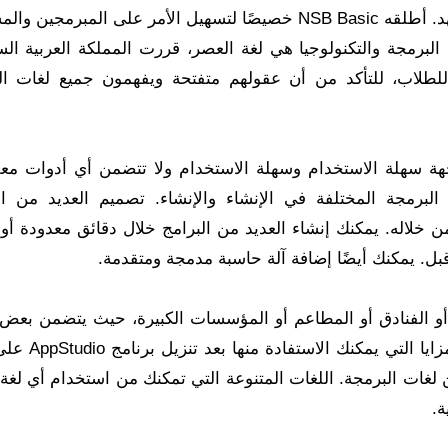
من الأمور الصعبة ويوفر عليهم الكثير من الوقت والجهد. أطلقه NSB Basic خصيصًا لتسهيل الأمر على المبر
لبرمجة والتكنولوجيا هي لغة العصر، قررت المملكة العربية الس
 للطلاب، للتأكد من أن عقولهم متفتحة ويفهمون جميع لغات ال
برنامج NSB Appstudio يتميز بواجهة سهلة الاستخدام وسهلة الاستخدام ولا تتضمن أي أدوات 
لبرمجة المختلفة في الإنشاء والإنشاء. تصميم العديد من ال
تطبيقات حتى يتمكن من التعامل مع برنامج NSB من خلاله. يمكنك إنشاء العديد من البرامج خلال دقائق معدود
بل. يمكنك أيضًا إضافة آلة حاسبة مدمجة ومتقدمة.
 أو الفنادق أو المطاعم أو المؤسسات الكبيرة، حيث يتضمن بعض 
المحاسبة السريعة للحسابات الأساسية وغيرها من
 لغات البرمجة. اللغات المتنوعة التي تمكنك من استخدام أي لغة
ة.