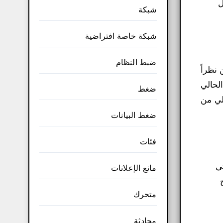
ل
شبكة
شبكة خاصة افتراضية
ضبط النظام
نظراً
لحالي
ضغط
لي من
ضغط البيانات
فئات
ي
مانع الإعلانات
متحرك
محادثة