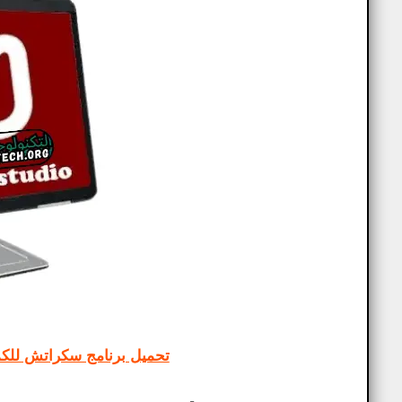
تحميل برنامج سكراتش للكمبيوتر Scratch عربي اخر تحدي