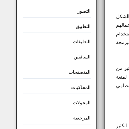
التصور
الشكل
مالهم
التطبيق
 استخدام
التعليقات
ي من لغات البرمجة
السائقين
لكثير من
المتصفحات
لمتعة
نظامي
المحاكيات
المحولات
المرجعية
 الكثير