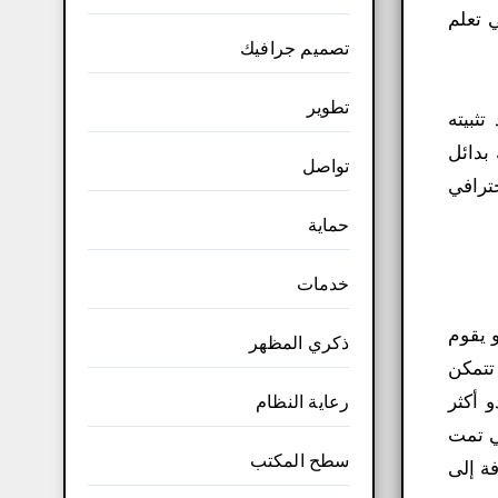
 تعلم
تصميم جرافيك
تطوير
ثبيته
بدائل
تواصل
حترافي
حماية
خدمات
سيريالات التفعيل. فهو يقوم
ذكري المظهر
تتمكن
 أكثر
رعاية النظام
تي تمت
سطح المكتب
يانات، ويتضمن البرنامج الآن أداة ShadowMaker بالإضافة إلى