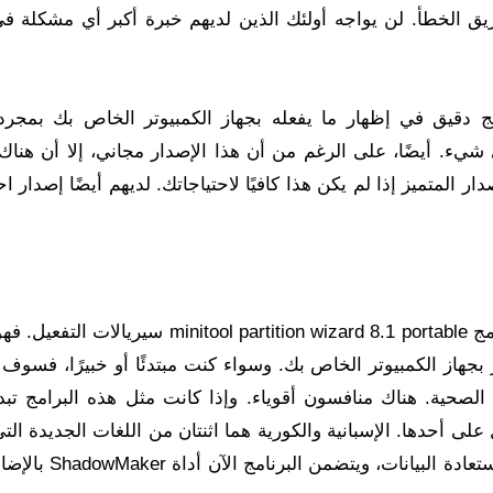
الخطأ. لن يواجه أولئك الذين لديهم خبرة أكبر أي مشكلة في
ج دقيق في إظهار ما يفعله بجهاز الكمبيوتر الخاص بك بمجرد ت
ء. أيضًا، على الرغم من أن هذا الإصدار مجاني، إلا أن هناك 
المتميز إذا لم يكن هذا كافيًا لاحتياجاتك. لديهم أيضًا إصدار ا
بشكل عام، لا توجد مراجعات سلبية تقريبًا تحميل برنامج minitool partition wizard 8.1 portable 
جهاز الكمبيوتر الخاص بك. وسواء كنت مبتدئًا أو خبيرًا، فسوف 
لصحية. هناك منافسون أقوياء. وإذا كانت مثل هذه البرامج تبدو
لى أحدها. الإسبانية والكورية هما اثنتان من اللغات الجديدة ال
إضافتها في أحدث الإصدارات. كما تمت ترقية وحدة استعادة الب