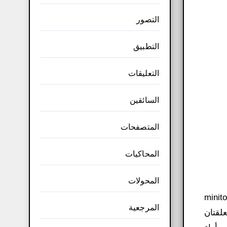
التصور
التطبيق
التعليقات
السائقين
المتصفحات
المحاكيات
المحولات
تم إنشاء تحميل برنامج minitool partition
المرجعية
علقتان