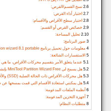
2.6
نسخ القسم/القرص:
2.7
اختبار أداء القرص:
2.8
اختبار سطح الأقراص والأقسام:
2.9
خصائص القرص أو القسم:
2.10
تحليل المساحة:
3
صور البرنامج:
4
معلومات حول تحميل برنامج minitool partition wizard 8.1 portable سيريالات التفعيل:
5
الاستفسارات الشائعة:
5.1
عندما يتعلق الأمر بتقسيم محركات الأقراص، ما هي أنظمة الملفات المتواف
5.2
هل يسمح لي MiniTool Partition Wizard Free بإنشاء أقسام منطقية من الأقسام الأساسية؟
5.3
هل محركات الأقراص ذات الحالة الصلبة (SSD) والأقراص الديناميكية متوافقة مع MiniTool Partition Wizard Free؟
5.4
هل يمكنني استعادة الأقسام التي قمت بمسحها عن طريق الخطأ باستخدام ree
6
أنظمة الملفات المدعومة:
7
أجهزة التخزين المدعومة:
8
متطلبات النظام: