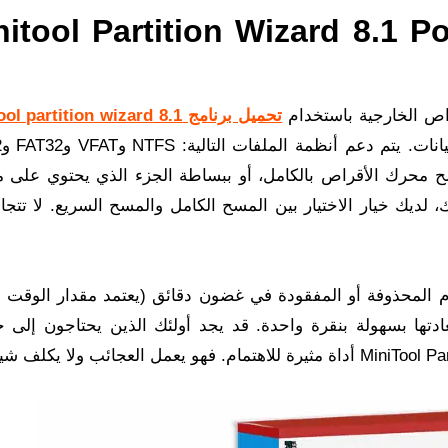
يل برنامج tool Partition Wizard 8.1 Portable
اص الخارجية باستخدام
تحميل برنامج  partition wizard 8.1
, و
ر مسح محرك الأقراص بالكامل، أو ببساطة الجزء الذي يحتوي على 
ك، لديك خيار الاختيار بين المسح الكامل والمسح السريع. لا تتج
MiniTool Partitio جميع الأقسام المحذوفة أو المفقودة في غضون دقائق (يعتمد مقدار الوق
تها بسهولة بنقرة واحدة. قد يجد أولئك الذين يحتاجون إلى 