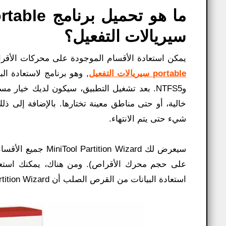
ما هو تحم
سيريالات التفعيل؟
يمكن استعادة الأقسام الموجودة على محركات الأقر
portable سيريالات التفعيل
وNTFS5. بعد تشغيل التطبيق، سيكون لديك خيا
خالية، أو حتى مناطق معينة تختارها. بالإضافة إلى ذل
شيء حتى يتم الانتهاء.
سيعرض لك n Wizard
على حجم محرك الأقراص). ومن هناك، يمكنك استعاد
استعادة البيانات من القرص الصلب أن MiniTool Partition Wizard أداة مثيرة للاهتمام. فهو يعمل العجائب ولا يكلف شيئًا.