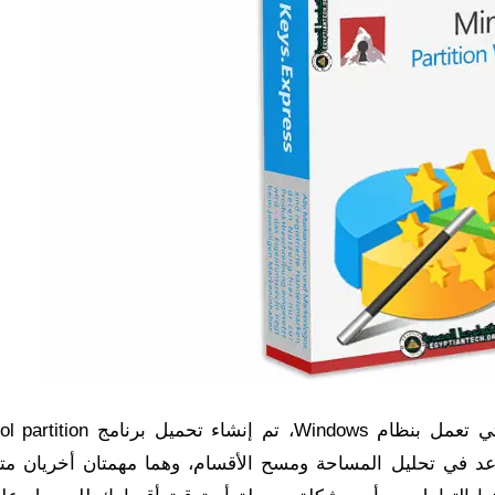
بصفته مديرًا للأقراص والأقسام لأجهزة الكمبيوتر التي تعمل بنظام Windows، 
ل. كما أنه يساعد في تحليل المساحة ومسح الأقسام، وهما مهمتان أخريان مت