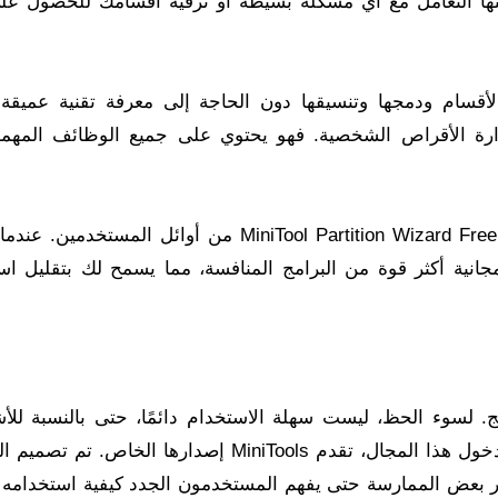
نها التعامل مع أي مشكلة بسيطة أو ترقية أقسامك للحصول على
 الأقسام ودمجها وتنسيقها دون الحاجة إلى معرفة تقنية عميقة
دارة الأقراص الشخصية. فهو يحتوي على جميع الوظائف المهمة
من بين برامج تقسيم القرص المجانية، كان MiniTool Partition Wizard Free Edition من أوائل المس
قسام القرص، يوفر MiniTool وظائف مجانية أكثر قوة من البرامج المنافسة، مما يسمح لك بتقليل
W برنامج تقسيم مدمج. لسوء الحظ، ليست سهلة الاستخدام دائمًا، حتى بالنسبة 
الذين لديهم خبرة جيدة في استخدام الكمبيوتر. عند دخول هذا المجال، تقدم MiniTools إصدارها الخا
ر بعض الممارسة حتى يفهم المستخدمون الجدد كيفية استخدامه