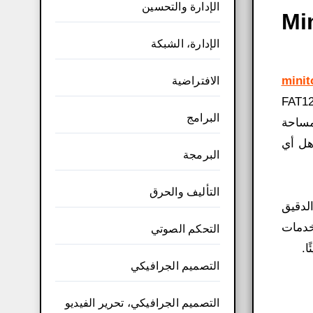
الإدارة والتحسين
Mini
الإدارة، الشبكة
minitool
الافتراضية
هو برنامج لاستعادة البيانات. يتم دعم أنظمة الملفات التالية: NTFS وVFAT وFAT32 وFAT12
البرامج
مساحة
اهل أي
البرمجة
التأليف والحرق
ت الدقيق
خدمات
التحكم الصوتي
التصميم الجرافيكي
التصميم الجرافيكي، تحرير الفيديو