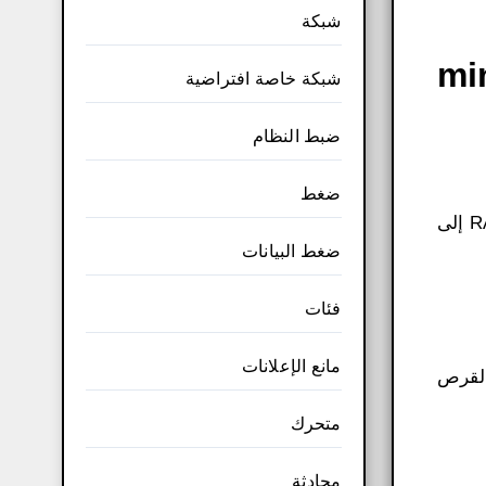
شبكة
min
شبكة خاصة افتراضية
ضبط النظام
ضغط
إنشاء أو إزالة فاصل بسهولة. استرداد القرص الصلب المنسق ولكن لا يمكن الوصول إليه عن طريق تحويله من RAW إلى
ضغط البيانات
فئات
مانع الإعلانات
 تحذير “مساحة القرص
متحرك
محادثة