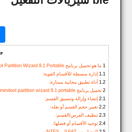
ble سيريالات التفعيل
1
ما هو تحميل برنامج Minitool Partition Wizard 8.1 Portable سيريالات التفعيل؟
1.1
إدارة مبسطة للأقسام القوية:
1.2
أداة تطبيق مجانية ممتازة:
2
تحميل برنامج minitool partition wizard 8.1 portable سيريالات التفعيل النقاط الرئيسية:
2.1
إنشاء وإزالة وتنسيق القسم:
2.2
تغيير حجم القسم أو نقله:
2.3
تنظيف القرص/القسم:
2.4
توحيد الأقسام أو فصلها:
2.5
التبديل من FAT إلى NTFS: