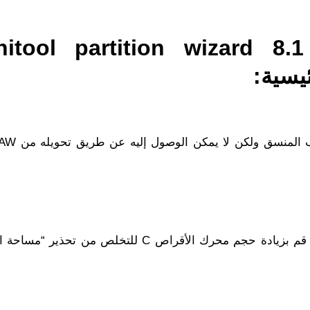
 itool partition wizard 8.1 portable
ئيسية:
لتوفير مساحة أكبر، قم بدمج الأقسام غير المتجاورة؛ قم بزيادة حجم محرك الأقراص C للتخلص من