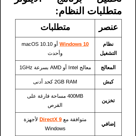
متطلبات النظام:
عنصر
متطلبات
نظام
Windows 10
أو macOS 10.10
التشغيل
وأحدث
المعالج
معالج Intel أو AMD بسرعة 1GHz
كبش
2GB RAM كحد أدنى
400MB مساحة فارغة على
تخزين
القرص
متوافقة مع
DirectX 9
لأجهزة
إضافي
Windows