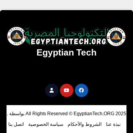
Egyptian Tech
تنزيل أحدث البرامج والألعاب المميزة والمحدثة للويندوز
والأندرويد والماك مجانا.
All Rights Reserved © EgyptianTech.ORG 2025
بواسطة
.
نبذة عنا
الشروط والأحكام
سياسة الخصوصية
اتصل بنا