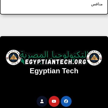
منافس
Egyptian Tech
تنزيل أحدث البرامج والألعاب المميزة والمحدثة للويندوز
والأندرويد والماك مجانا.