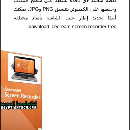
لقطة شاشة لأي نافذة نشطة على سطح المكتب
وحفظها على الكمبيوتر بتنسيق PNG وJPG. يمكنك
أيضًا تحديد إطار على الشاشة بأبعاد مختلفة
download icecream screen recorder free.